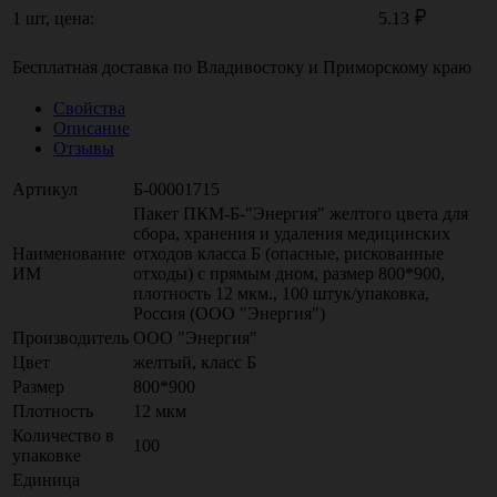
1 шт, цена:
5.13
Бесплатная доставка по
Владивостоку
и
Приморскому краю
Свойства
Описание
Отзывы
Артикул
Б-00001715
Пакет ПКМ-Б-"Энергия" желтого цвета для
сбора, хранения и удаления медицинских
Наименование
отходов класса Б (опасные, рискованные
ИМ
отходы) с прямым дном, размер 800*900,
плотность 12 мкм., 100 штук/упаковка,
Россия (ООО "Энергия")
Производитель
ООО "Энергия"
Цвет
желтый, класс Б
Размер
800*900
Плотность
12 мкм
Количество в
100
упаковке
Единица