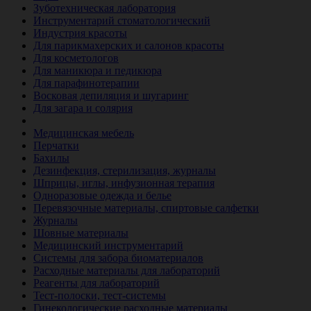
Зуботехническая лаборатория
Инструментарий стоматологический
Индустрия красоты
Для парикмахерских и салонов красоты
Для косметологов
Для маникюра и педикюра
Для парафинотерапии
Восковая депиляция и шугаринг
Для загара и солярия
Ветеринария
Медицинская мебель
Перчатки
Бахилы
Дезинфекция, стерилизация, журналы
Шприцы, иглы, инфузионная терапия
Одноразовые одежда и белье
Перевязочные материалы, спиртовые салфетки
Журналы
Шовные материалы
Медицинский инструментарий
Системы для забора биоматериалов
Расходные материалы для лабораторий
Реагенты для лабораторий
Тест-полоски, тест-системы
Гинекологические расходные материалы