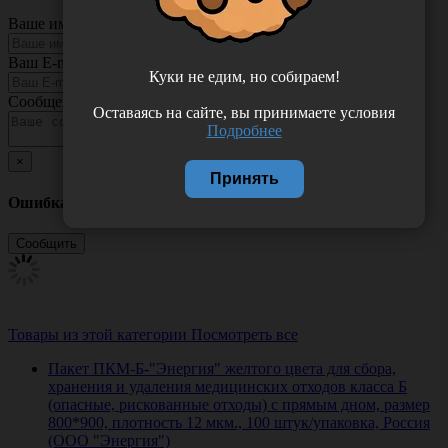
Ваше имя
Ваш E-mail
Куки не едим, но собираем!
Сообщение
Оставаясь на сайте, вы принимаете условия
Подробнее
×
Принять
Ошибка
Товары из этой категории
Посмотреть все
Пакет ПКМ-Б-"Энергия" желтого цвета для сбора,
хранения и удаления медицинских отходов класса Б
(опасные, рискованные отходы) с прямым дном, размер
800*900, плотность 12 мкм., 100 штук/упаковка, Россия
(ООО "Энергия")