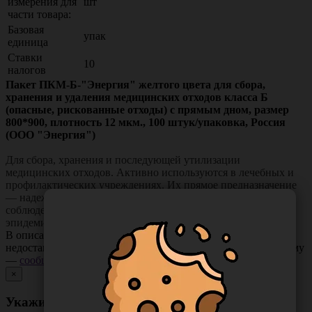
измерения для
шт
части товара:
Базовая
упак
единица
Ставки
10
налогов
Пакет ПКМ-Б-"Энергия" желтого цвета для сбора,
хранения и удаления медицинских отходов класса Б
(опасные, рискованные отходы) с прямым дном, размер
800*900, плотность 12 мкм., 100 штук/упаковка, Россия
(ООО "Энергия")
Для сбора, хранения и последующей утилизации
медицинских отходов. Активно используются в лечебных и
профилактических учреждениях. Их прямое предназначение
— надежное хранение медицинских отходов класса Б с
соблюдением всех нормативных актов и правил санитарно-
эпидемиологического характера.
В описании товара могут иметь место неточности или
недостающая информация. Если вы заметили такую проблему
—
сообщите нам
.
×
Укажите неточность в описании товара