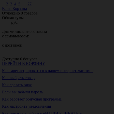
1
2
3
4
5
...
77
Ваша Корзина
Отложено
0
товаров
Общая сумма:
руб.
Для минимального заказа
с самовывозом:
с доставкой:
Доступно
0
бонусов.
ПЕРЕЙТИ В КОРЗИНУ
Как зарегистрироваться в нашем интернет-магазине
Как выбрать товар
Как сделать заказ
Если вы забыли пароль
Как работает бонусная программа
Как настроить уведомления
Как попасть в рубрику «НАШИ КЛИЕНТЫ»