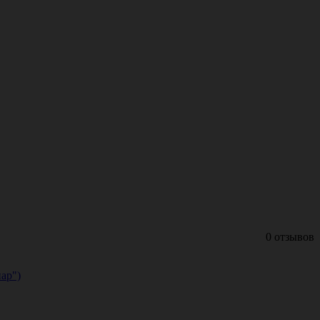
0 отзывов
ар")