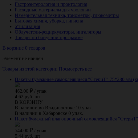
Гастроэнтерология и проктология
Расходные материалы для урологии
Измерительная техника, тонометры, глюкометры
Бытовая химия, уборка, гигиена
Утилизация
Облучатели-рециркуляторы, ингаляторы
Товары по бонусной программе
В корзине 0 товаров
Элемент не найден
Товары из этой категории
Посмотреть все
Пакеты бумажные самоклеящиеся "СтериТ" 75*280 мм (к
462.00
/
упак
4.62 руб. шт
В КОРЗИНУ
В наличии во Владивостоке 10 упак.
В наличии в Хабаровске 0 упак.
Пакет бумажный влагопрочный самоклеящийся "СтериТ" 
544.00
/
упак
5.44 руб. шт