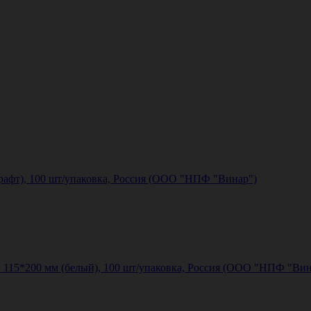
рафт), 100 шт/упаковка, Россия (ООО "НПФ "Винар")
115*200 мм (белый), 100 шт/упаковка, Россия (ООО "НПФ "Вин