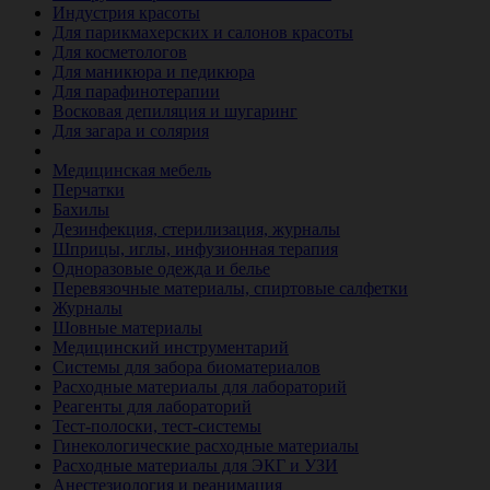
Индустрия красоты
Для парикмахерских и салонов красоты
Для косметологов
Для маникюра и педикюра
Для парафинотерапии
Восковая депиляция и шугаринг
Для загара и солярия
Ветеринария
Медицинская мебель
Перчатки
Бахилы
Дезинфекция, стерилизация, журналы
Шприцы, иглы, инфузионная терапия
Одноразовые одежда и белье
Перевязочные материалы, спиртовые салфетки
Журналы
Шовные материалы
Медицинский инструментарий
Системы для забора биоматериалов
Расходные материалы для лабораторий
Реагенты для лабораторий
Тест-полоски, тест-системы
Гинекологические расходные материалы
Расходные материалы для ЭКГ и УЗИ
Анестезиология и реанимация