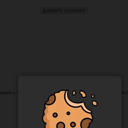
ДОБАВИТЬ В КОРЗИНУ
ящийся "СтериТ" 300*450 мм (крафт), 100 шт/упаковка, Росси