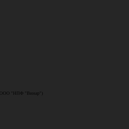
я (ООО "НПФ "Винар")