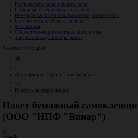
Гастроэнтерология и проктология
Расходные материалы для урологии
Измерительная техника, тонометры, глюкометры
Бытовая химия, уборка, гигиена
Утилизация
Облучатели-рециркуляторы, ингаляторы
Товары по бонусной программе
В корзине 0 товаров
→
Дезинфекция, стерилизация, журналы
→
Пакеты для стерилизации
Пакет бумажный самоклеящийс
(ООО "НПФ "Винар")
1258