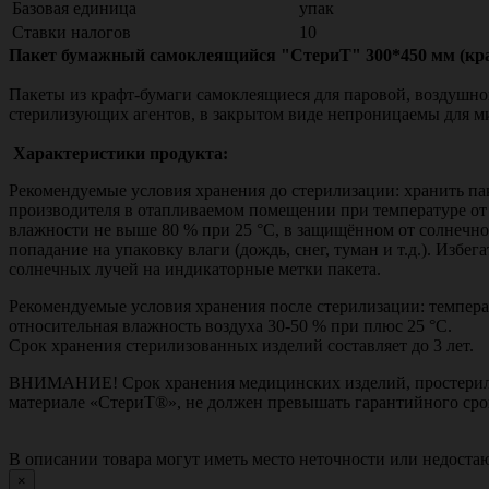
Базовая единица
упак
Ставки налогов
10
Пакет бумажный самоклеящийся "СтериТ" 300*450 мм (кра
Пакеты из крафт-бумаги самоклеящиеся для паровой, воздушн
стерилизующих агентов, в закрытом виде непроницаемы для м
Характеристики продукта:
Рекомендуемые условия хранения до стерилизации: хранить пак
производителя в отапливаемом помещении при температуре от 
влажности не выше 80 % при 25 °С, в защищённом от солнечног
попадание на упаковку влаги (дождь, снег, туман и т.д.). Избе
солнечных лучей на индикаторные метки пакета.
Рекомендуемые условия хранения после стерилизации: темпера
относительная влажность воздуха 30-50 % при плюс 25 °С.
Срок хранения стерилизованных изделий составляет до 3 лет.
ВНИМАНИЕ! Срок хранения медицинских изделий, простерил
материале «СтериТ®», не должен превышать гарантийного сро
В описании товара могут иметь место неточности или недост
×