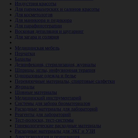
Индустрия красоты
Для парикмахерских и салонов красоты
Для косметологов
Для маникюра и педикюра
Для парафинотерапии
Восковая депиляция и шугаринг
Для загара и солярия
Ветеринария
Медицинская мебель
Перчатки
Бахилы
Дезинфекция, стерилизация, журналы
Шприцы, иглы, инфузионная терапия
Одноразовые одежда и белье
Перевязочные материалы, спиртовые салфетки
Журналы
Шовные материалы
Медицинский инструментарий
Системы для забора биоматериалов
Расходные материалы для лабораторий
Реагенты для лабораторий
Тест-полоски, тест-системы
Гинекологические расходные материалы
Расходные материалы для ЭКГ и УЗИ
Анестезиология и реанимация