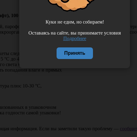
фт), 100 шт/упаковка, Россия (ООО "НПФ "Винар")
Куки не едим, но собираем!
ой, пароформальдегидной, этиленоксидной и радиационной сте
икроорганизмов, сохраняют целостность после стерилизации со
Оставаясь на сайте, вы принимаете условия
Подробнее
Принять
еты следует в упаковке
5 °С до 40 °С и относительной
о света месте. Не допускается
гать попадания влаги и прямых
тура плюс 10-30 °С,
изованных в упаковочном
ка годности самой упаковки!
ающая информация. Если вы заметили такую проблему —
сообщит