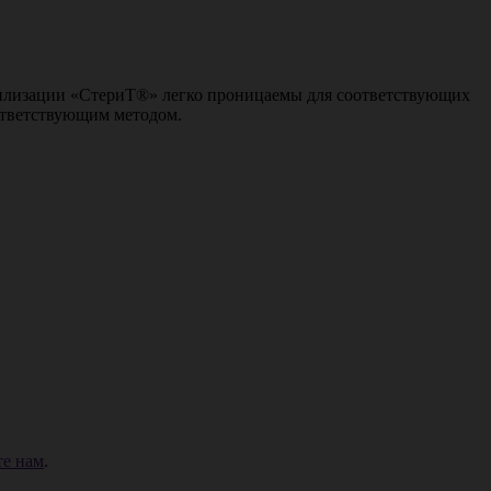
рилизации «СтериТ®» легко проницаемы для соответствующих
ответствующим методом.
е нам
.