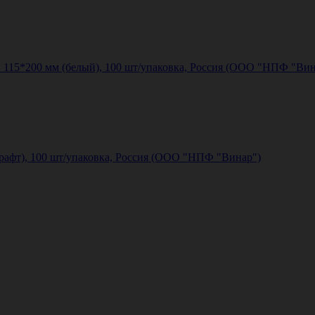
115*200 мм (белый), 100 шт/упаковка, Россия (ООО "НПФ "Вин
рафт), 100 шт/упаковка, Россия (ООО "НПФ "Винар")