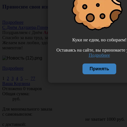
Приносим свои извинения!
Подробнее
С Днём Акушера-Гинеколога!
Поздравляем с Днём
Акушера-Гинеколога!
Спасибо за ваш труд, заботу и тепло!
Куки не едим, но собираем!
Желаем вам любви, здоровья и множество счастливых
моментов!
Оставаясь на сайте, вы принимаете
Подробнее
Подробнее
Принять
1
2
3
4
5
...
77
Ваша Корзина
Отложено
0
товаров
Общая сумма:
руб.
Для минимального заказа
с самовывозом:
не хватает
1000
руб.
с доставкой: