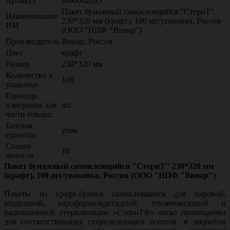
Артикул
Б-00002295
Пакет бумажный самоклеящийся "СтериТ"
Наименование
230*320 мм (крафт), 100 шт/упаковка, Россия
ИМ
(ООО "НПФ "Винар")
Производитель
Винар, Россия
Цвет
крафт
Размер
230*320 мм
Количество в
100
упаковке
Единица
измерения для
шт
части товара:
Базовая
упак
единица
Ставки
10
налогов
Пакет бумажный самоклеящийся "СтериТ" 230*320 мм
(крафт), 100 шт/упаковка, Россия (ООО "НПФ "Винар")
Пакеты из крафт-бумаги самоклеящиеся для паровой,
воздушной, пароформальдегидной, этиленоксидной и
радиационной стерилизации «СтериТ®» легко проницаемы
для соответствующих стерилизующих агентов, в закрытом