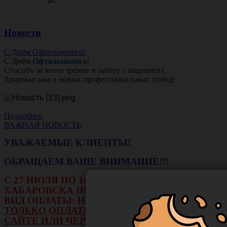
Новости
С Днём Офтальмолога!
С Днём
Офтальмолога
!
Спасибо за ясное зрение и заботу о пациентах.
Здоровья вам и новых профессиональных побед!
Подробнее
ВАЖНАЯ НОВОСТЬ
УВАЖАЕМЫЕ КЛИЕНТЫ!
ОБРАЩАЕМ ВАШЕ ВНИМАНИЕ!!!
С 27 ИЮЛЯ ПО 16 АВГУСТА В ФИЛИАЛЕ Г.
ХАБАРОВСКА НЕ БУДЕТ ДЕЙСТВОВАТЬ
ВИД ОПЛАТЫ: НАЛИЧНЫЕ И ТЕРМИНАЛ.
ТОЛЬКО ОПЛАТА ОНЛАЙН НА НАШЕМ
САЙТЕ ИЛИ ЧЕРЕЗ РАСЧЕТНЫЙ СЧЕТ.