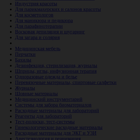
Индустрия красоты
Для парикмахерских и салонов красоты
Для косметологов
Для маникюра и педикюра
Для парафинотерапии
Восковая депиляция и шугаринг
Для загара и солярия
Ветеринария
Медицинская мебель
Перчатки
Бахилы
Дезинфекция, стерилизация, журналы
Шприцы, иглы, инфузионная терапия
Одноразовые одежда и белье
Перевязочные материалы, спиртовые салфетки
Журналы
Шовные материалы
Медицинский инструментарий
Системы для забора биоматериалов
Расходные материалы для лабораторий
Реагенты для лабораторий
Тест-полоски, тест-системы
Гинекологические расходные материалы
Расходные материалы для ЭКГ и УЗИ
Анестезиология и реанимация