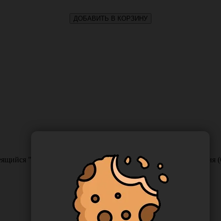
ДОБАВИТЬ В КОРЗИНУ
ящийся "СтериТ" 300*390 мм (крафт), 100 шт/упаковка, Росси