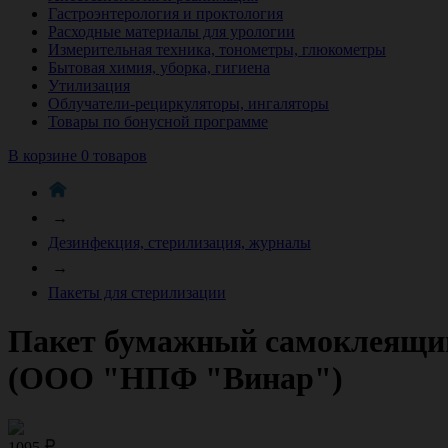
Гастроэнтерология и проктология
Расходные материалы для урологии
Измерительная техника, тонометры, глюкометры
Бытовая химия, уборка, гигиена
Утилизация
Облучатели-рециркуляторы, ингаляторы
Товары по бонусной программе
В корзине 0 товаров
→
Дезинфекция, стерилизация, журналы
→
Пакеты для стерилизации
Пакет бумажный самоклеящийс
(ООО "НПФ "Винар")
1095