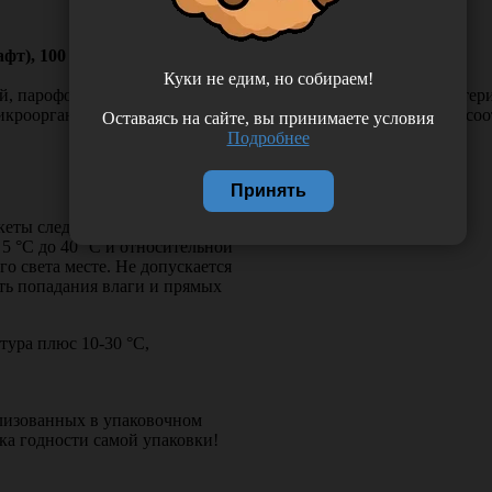
фт), 100 шт/упаковка, Россия (ООО "НПФ "Винар")
Куки не едим, но собираем!
ой, пароформальдегидной, этиленоксидной и радиационной сте
икроорганизмов, сохраняют целостность после стерилизации со
Оставаясь на сайте, вы принимаете условия
Подробнее
Принять
еты следует в упаковке
5 °С до 40 °С и относительной
о света месте. Не допускается
гать попадания влаги и прямых
тура плюс 10-30 °С,
изованных в упаковочном
ка годности самой упаковки!