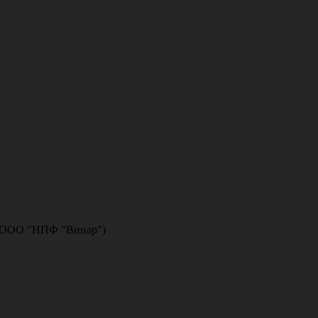
я (ООО "НПФ "Винар")