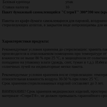
Базовая единица
упак
Ставки налогов
10
Пакет бумажный самоклеящийся "СтериТ" 300*390 мм (кра
Пакеты из крафт-бумаги самоклеящиеся для паровой, воздушн
стерилизующих агентов, в закрытом виде непроницаемы для м
Характеристики продукта:
Рекомендуемые условия хранения до стерилизации: хранить пак
производителя в отапливаемом помещении при температуре от 
влажности не выше 80 % при 25 °С, в защищённом от солнечног
попадание на упаковку влаги (дождь, снег, туман и т.д.). Избе
солнечных лучей на индикаторные метки пакета.
Рекомендуемые условия хранения после стерилизации: темпера
относительная влажность воздуха 30-50 % при плюс 25 °С.
Срок хранения стерилизованных изделий составляет до 3 лет.
ВНИМАНИЕ! Срок хранения медицинских изделий, простерил
материале «СтериТ®», не должен превышать гарантийного сро