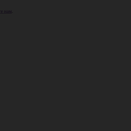
е нам
.