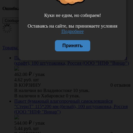
Ошибка
Куки не едим, но собираем!
Оставаясь на сайте, вы принимаете условия
Подробнее
Принять
Товары из этой категории
Посмотреть все
Пакеты бумажные самоклеящиеся "СтериТ" 75*280 мм
(крафт), 100 шт/упаковка, Россия (ООО "НПФ "Винар")
462.00
/
упак
4.62 руб. шт
В КОРЗИНУ
0 отзывов
В наличии во Владивостоке 10 упак.
В наличии в Хабаровске 0 упак.
Пакет бумажный влагопрочный самоклеящийся
"СтериТ" 115*200 мм (белый), 100 шт/упаковка, Россия
(ООО "НПФ "Винар")
544.00
/
упак
5.44 руб. шт