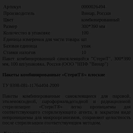
Артикул
0000026494
Производитель
Винар, Россия
Цвет
комбинированный
Размер
300*390 мм
Количество в упаковке
100
Единица измерения для части товара:
шт
Базовая единица
упак
Ставки налогов
10
Пакет комбинированный самоклеящийся "СтериТ", 300*390
мм, 100 шт/упаковка, Россия (ООО "НПФ "Винар")
Пакеты комбинированные «СтериТ®» плоские
ТУ 9398-081-11764404-2009
Пакеты комбинированные самоклеящиеся для паровой,
этиленоксидной, пароформальдегидной и радиационной
стерилизации «СтериТ®» легко проницаемы для
соответствующего стерилизующего агента, в закрытом виде
непроницаемы для микроорганизмов, сохраняют целостность
после стерилизации соответствующим методом.