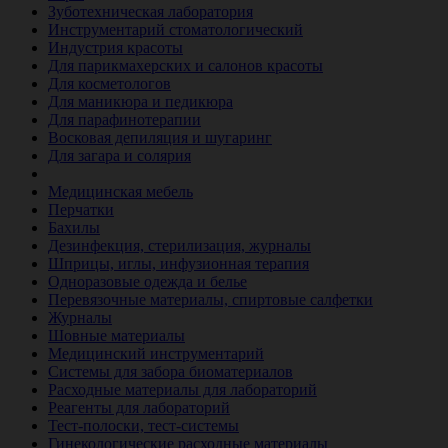
Зуботехническая лаборатория
Инструментарий стоматологический
Индустрия красоты
Для парикмахерских и салонов красоты
Для косметологов
Для маникюра и педикюра
Для парафинотерапии
Восковая депиляция и шугаринг
Для загара и солярия
Ветеринария
Медицинская мебель
Перчатки
Бахилы
Дезинфекция, стерилизация, журналы
Шприцы, иглы, инфузионная терапия
Одноразовые одежда и белье
Перевязочные материалы, спиртовые салфетки
Журналы
Шовные материалы
Медицинский инструментарий
Системы для забора биоматериалов
Расходные материалы для лабораторий
Реагенты для лабораторий
Тест-полоски, тест-системы
Гинекологические расходные материалы