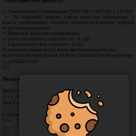
Характеристики продукта:
• Соответствуют требованиям ГОСТ ISO 11607-2011, EN 868;
• На бумажной стороне пакета нанесены индикаторы 1
класса, позволяющие отличить простерилизованные изделия
от нестерилизованных;
• Широкий диапазон типоразмеров;
• Срок сохранения стерильности – 1 год;
• Гарантийный срок годности – 5 лет.
В описании товара могут иметь место неточности или
недостающая информация. Если вы заметили такую проблему
—
сообщите нам
.
×
Укажите неточность в описании товара
Ваше имя
Ваш E-mail
Сообщение
×