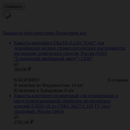
Товары из этой категории
Посмотреть все
Емкость-контейнер ЕКаДХ-0,1/01-"Елат" для
дезинфекции мелких стоматологических инструментов
растворами химических средств, Россия (ОАО
"Елатомский приборный завод") 13567
384.00
В КОРЗИНУ
0 отзывов
В наличии во Владивостоке 14 шт.
В наличии в Хабаровске 0 шт.
Емкость-контейнер полимерный для дезинфекции и
предстерилизационной обработки медицинских
изделий ЕДПО-10 по ГИКС.942711.110 ТУ, цвет
салатовый, Россия 14616
2761.00