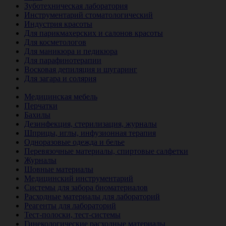
Зуботехническая лаборатория
Инструментарий стоматологический
Индустрия красоты
Для парикмахерских и салонов красоты
Для косметологов
Для маникюра и педикюра
Для парафинотерапии
Восковая депиляция и шугаринг
Для загара и солярия
Ветеринария
Медицинская мебель
Перчатки
Бахилы
Дезинфекция, стерилизация, журналы
Шприцы, иглы, инфузионная терапия
Одноразовые одежда и белье
Перевязочные материалы, спиртовые салфетки
Журналы
Шовные материалы
Медицинский инструментарий
Системы для забора биоматериалов
Расходные материалы для лабораторий
Реагенты для лабораторий
Тест-полоски, тест-системы
Гинекологические расходные материалы