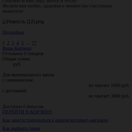
Спасибо за ваш труд, заботу и тепло!
Желаем вам любви, здоровья и множество счастливых
моментов!
Подробнее
1
2
3
4
5
...
77
Ваша Корзина
Отложено
0
товаров
Общая сумма:
руб.
Для минимального заказа
с самовывозом:
не хватает
1000
руб.
с доставкой:
не хватает
3000
руб.
Доступно
0
бонусов.
ПЕРЕЙТИ В КОРЗИНУ
Как зарегистрироваться в нашем интернет-магазине
Как выбрать товар