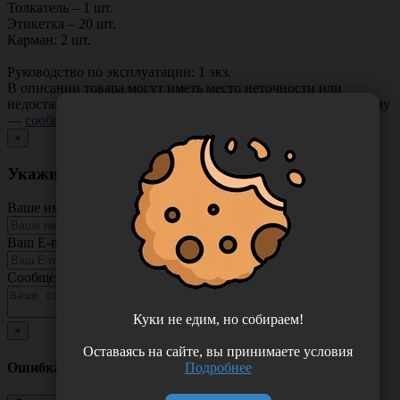
Толкатель – 1 шт.
Этикетка – 20 шт.
Карман: 2 шт.
Руководство по эксплуатации: 1 экз.
В описании товара могут иметь место неточности или
недостающая информация. Если вы заметили такую проблему
—
сообщите нам
.
×
Укажите неточность в описании товара
Ваше имя
Ваш E-mail
Сообщение
Куки не едим, но собираем!
×
Оставаясь на сайте, вы принимаете условия
Подробнее
Ошибка