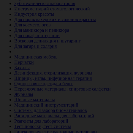
Зуботехническая лаборатория
Инструментарий стоматологический
Индустрия красоты
Для парикмахерских и салонов красоты
Для косметологов
Для маникюра и педикюра
Для парафинотерапии
Восковая депиляция и шугаринг
Для загара и солярия
Ветеринария
Медицинская мебель
Перчатки
Бахилы
Дезинфекция, стерилизация, журналы
Шприцы, иглы, инфузионная терапия
Одноразовые одежда и белье
Перевязочные материалы, спиртовые салфетки
Журналы
Шовные материалы
Медицинский инструментарий
Системы для забора биоматериалов
Расходные материалы для лабораторий
Реагенты для лабораторий
Тест-полоски, тест-системы
Гинекологические расходные материалы