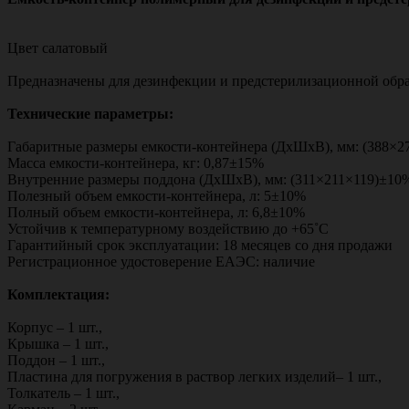
Цвет салатовый
Предназначены для дезинфекции и предстерилизационной обр
Технические параметры:
Габаритные размеры емкости-контейнера (ДхШхВ), мм: (388×
Масса емкости-контейнера, кг: 0,87±15%
Внутренние размеры поддона (ДхШхВ), мм: (311×211×119)±10
Полезный объем емкости-контейнера, л: 5±10%
Полный объем емкости-контейнера, л: 6,8±10%
Устойчив к температурному воздействию до +65˚С
Гарантийный срок эксплуатации: 18 месяцев со дня продажи
Регистрационное удостоверение ЕАЭС: наличие
Комплектация:
Корпус – 1 шт.,
Крышка – 1 шт.,
Поддон – 1 шт.,
Пластина для погружения в раствор легких изделий– 1 шт.,
Толкатель – 1 шт.,