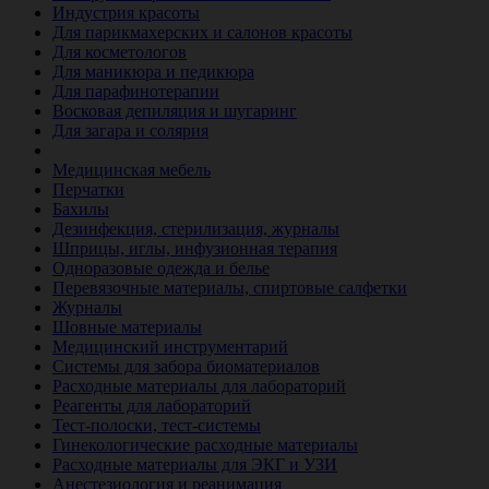
Индустрия красоты
Для парикмахерских и салонов красоты
Для косметологов
Для маникюра и педикюра
Для парафинотерапии
Восковая депиляция и шугаринг
Для загара и солярия
Ветеринария
Медицинская мебель
Перчатки
Бахилы
Дезинфекция, стерилизация, журналы
Шприцы, иглы, инфузионная терапия
Одноразовые одежда и белье
Перевязочные материалы, спиртовые салфетки
Журналы
Шовные материалы
Медицинский инструментарий
Системы для забора биоматериалов
Расходные материалы для лабораторий
Реагенты для лабораторий
Тест-полоски, тест-системы
Гинекологические расходные материалы
Расходные материалы для ЭКГ и УЗИ
Анестезиология и реанимация