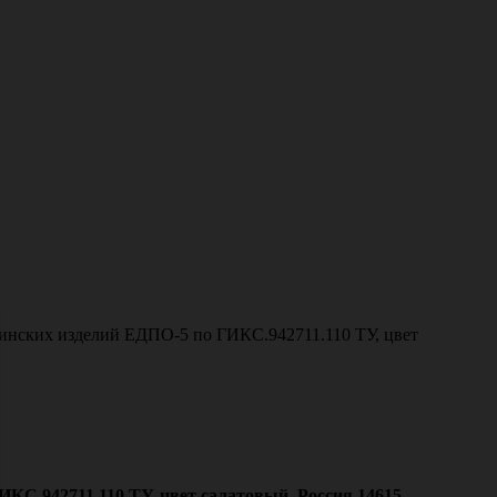
инских изделий ЕДПО-5 по ГИКС.942711.110 ТУ, цвет
КС.942711.110 ТУ, цвет салатовый, Россия 14615