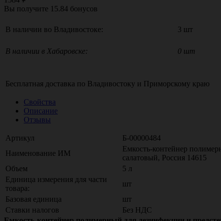
Вы получите
15.84
бонусов
В наличии во Владивостоке:
3 шт
В наличии в Хабаровске:
0 шт
Бесплатная доставка по
Владивостоку
и
Приморскому краю
Свойства
Описание
Отзывы
Артикул
Б-00000484
Емкость-контейнер полимер
Наименование ИМ
салатовый, Россия 14615
Объем
5 л
Единица измерения для части
шт
товара:
Базовая единица
шт
Ставки налогов
Без НДС
Емкость-контейнер полимерный для дезинфекции и предсте