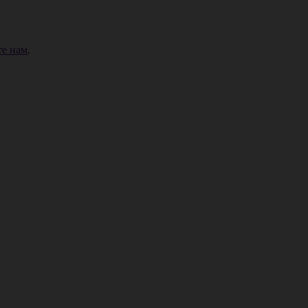
е нам
.