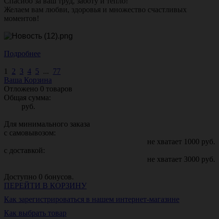
Спасибо за ваш труд, заботу и тепло!
Желаем вам любви, здоровья и множество счастливых
моментов!
Подробнее
1
2
3
4
5
...
77
Ваша Корзина
Отложено
0
товаров
Общая сумма:
руб.
Для минимального заказа
с самовывозом:
не хватает
1000
руб.
с доставкой:
не хватает
3000
руб.
Доступно
0
бонусов.
ПЕРЕЙТИ В КОРЗИНУ
Как зарегистрироваться в нашем интернет-магазине
Как выбрать товар