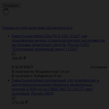
Товары из этой категории
Посмотреть все
Емкость-контейнер ЕКаДХ-0,1/01-"Елат" для
дезинфекции мелких стоматологических инструментов
растворами химических средств, Россия (ОАО
"Елатомский приборный завод") 13567
384.00
В КОРЗИНУ
0 отзывов
В наличии во Владивостоке 14 шт.
В наличии в Хабаровске 0 шт.
Емкость-контейнер полимерный для дезинфекции и
предстерилизационной обработки медицинских
изделий ЕДПО-10 по ГИКС.942711.110 ТУ, цвет
салатовый, Россия 14616
2761.00