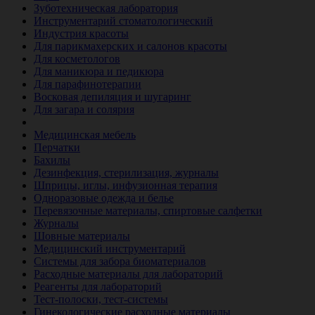
Зуботехническая лаборатория
Инструментарий стоматологический
Индустрия красоты
Для парикмахерских и салонов красоты
Для косметологов
Для маникюра и педикюра
Для парафинотерапии
Восковая депиляция и шугаринг
Для загара и солярия
Ветеринария
Медицинская мебель
Перчатки
Бахилы
Дезинфекция, стерилизация, журналы
Шприцы, иглы, инфузионная терапия
Одноразовые одежда и белье
Перевязочные материалы, спиртовые салфетки
Журналы
Шовные материалы
Медицинский инструментарий
Системы для забора биоматериалов
Расходные материалы для лабораторий
Реагенты для лабораторий
Тест-полоски, тест-системы
Гинекологические расходные материалы