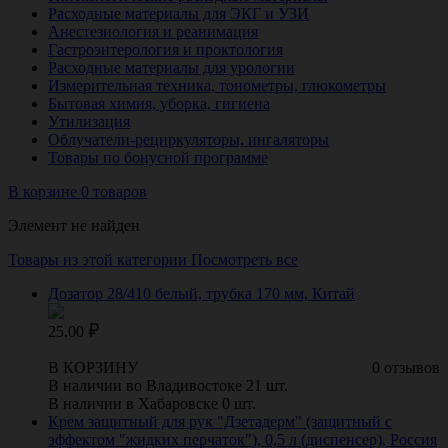
Расходные материалы для ЭКГ и УЗИ
Анестезиология и реанимация
Гастроэнтерология и проктология
Расходные материалы для урологии
Измерительная техника, тонометры, глюкометры
Бытовая химия, уборка, гигиена
Утилизация
Облучатели-рециркуляторы, ингаляторы
Товары по бонусной программе
В корзине 0 товаров
Элемент не найден
Товары из этой категории
Посмотреть все
Дозатор 28/410 белый, трубка 170 мм, Китай
25.00
В КОРЗИНУ
0 отзывов
В наличии во Владивостоке 21 шт.
В наличии в Хабаровске 0 шт.
Крем защитный для рук "Дзетадерм" (защитный с
эффектом "жидких перчаток"), 0,5 л (диспенсер), Россия