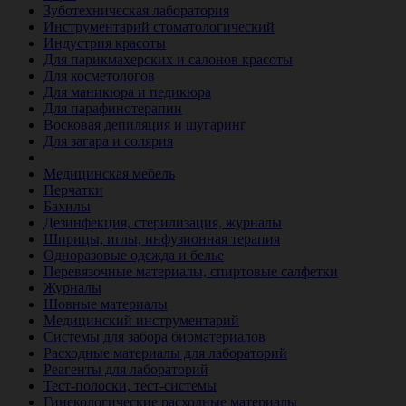
Зуботехническая лаборатория
Инструментарий стоматологический
Индустрия красоты
Для парикмахерских и салонов красоты
Для косметологов
Для маникюра и педикюра
Для парафинотерапии
Восковая депиляция и шугаринг
Для загара и солярия
Ветеринария
Медицинская мебель
Перчатки
Бахилы
Дезинфекция, стерилизация, журналы
Шприцы, иглы, инфузионная терапия
Одноразовые одежда и белье
Перевязочные материалы, спиртовые салфетки
Журналы
Шовные материалы
Медицинский инструментарий
Системы для забора биоматериалов
Расходные материалы для лабораторий
Реагенты для лабораторий
Тест-полоски, тест-системы
Гинекологические расходные материалы