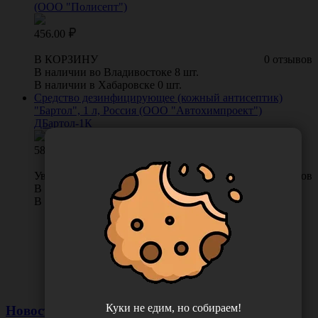
(ООО "Полисепт")
456.00
В КОРЗИНУ
0 отзывов
В наличии во Владивостоке 8 шт.
В наличии в Хабаровске 0 шт.
Средство дезинфицирующее (кожный антисептик)
"Бартол", 1 л, Россия (ООО "Автохимпроект")
ДБартол-1К
581.00
Уведомить о поступлении
0 отзывов
В наличии во Владивостоке 0 шт.
В наличии в Хабаровске 7 шт.
Куки не едим, но собираем!
Новости