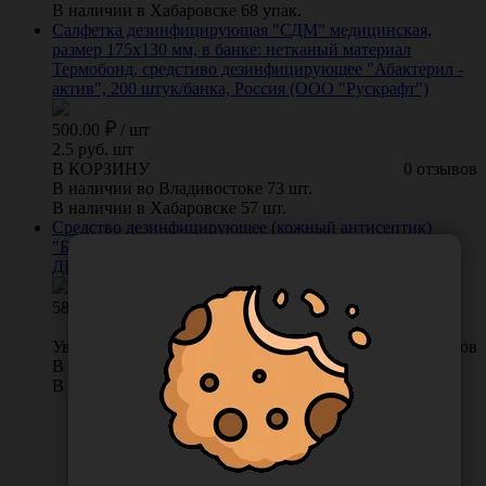
В наличии в Хабаровске 68 упак.
Салфетка дезинфицирующая "СДМ" медицинская,
размер 175х130 мм, в банке: нетканый материал
Термобонд, средстиво дезинфицирующее "Абактерил -
актив", 200 штук/банка, Россия (ООО "Рускрафт")
500.00
/
шт
2.5 руб. шт
В КОРЗИНУ
0 отзывов
В наличии во Владивостоке 73 шт.
В наличии в Хабаровске 57 шт.
Средство дезинфицирующее (кожный антисептик)
"Бартол", 1 л, Россия (ООО "Автохимпроект")
ДБартол-1К
581.00
Уведомить о поступлении
0 отзывов
В наличии во Владивостоке 0 шт.
В наличии в Хабаровске 7 шт.