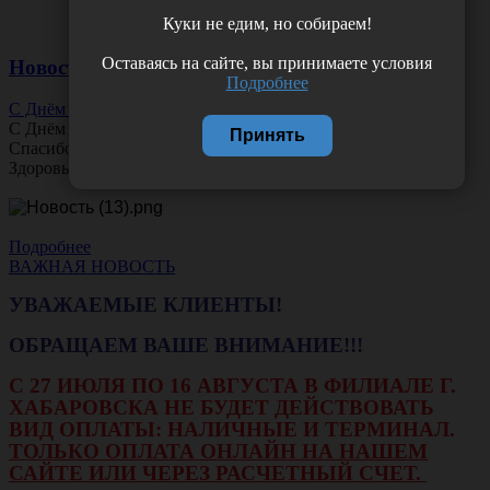
Куки не едим, но собираем!
Оставаясь на сайте, вы принимаете условия
Новости
Подробнее
С Днём Офтальмолога!
С Днём
Офтальмолога
!
Принять
Спасибо за ясное зрение и заботу о пациентах.
Здоровья вам и новых профессиональных побед!
Подробнее
ВАЖНАЯ НОВОСТЬ
УВАЖАЕМЫЕ КЛИЕНТЫ!
ОБРАЩАЕМ ВАШЕ ВНИМАНИЕ!!!
С 27 ИЮЛЯ ПО 16 АВГУСТА В ФИЛИАЛЕ Г.
ХАБАРОВСКА НЕ БУДЕТ ДЕЙСТВОВАТЬ
ВИД ОПЛАТЫ: НАЛИЧНЫЕ И ТЕРМИНАЛ.
ТОЛЬКО ОПЛАТА ОНЛАЙН НА НАШЕМ
САЙТЕ ИЛИ ЧЕРЕЗ РАСЧЕТНЫЙ СЧЕТ.