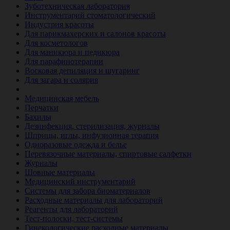
Зуботехническая лаборатория
Инструментарий стоматологический
Индустрия красоты
Для парикмахерских и салонов красоты
Для косметологов
Для маникюра и педикюра
Для парафинотерапии
Восковая депиляция и шугаринг
Для загара и солярия
Ветеринария
Медицинская мебель
Перчатки
Бахилы
Дезинфекция, стерилизация, журналы
Шприцы, иглы, инфузионная терапия
Одноразовые одежда и белье
Перевязочные материалы, спиртовые салфетки
Журналы
Шовные материалы
Медицинский инструментарий
Системы для забора биоматериалов
Расходные материалы для лабораторий
Реагенты для лабораторий
Тест-полоски, тест-системы
Гинекологические расходные материалы