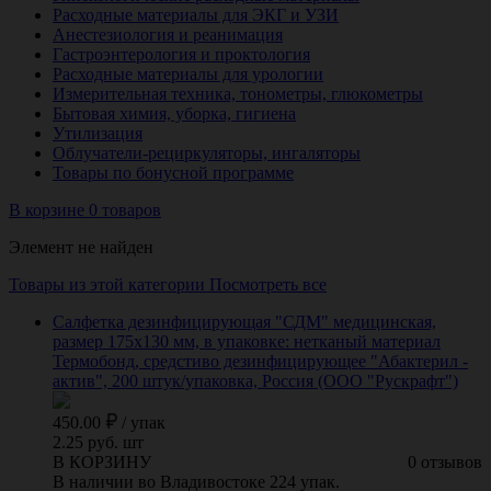
Расходные материалы для ЭКГ и УЗИ
Анестезиология и реанимация
Гастроэнтерология и проктология
Расходные материалы для урологии
Измерительная техника, тонометры, глюкометры
Бытовая химия, уборка, гигиена
Утилизация
Облучатели-рециркуляторы, ингаляторы
Товары по бонусной программе
В корзине 0 товаров
Элемент не найден
Товары из этой категории
Посмотреть все
Салфетка дезинфицирующая "СДМ" медицинская,
размер 175х130 мм, в упаковке: нетканый материал
Термобонд, средстиво дезинфицирующее "Абактерил -
актив", 200 штук/упаковка, Россия (ООО "Рускрафт")
450.00
/
упак
2.25 руб. шт
В КОРЗИНУ
0 отзывов
В наличии во Владивостоке 224 упак.