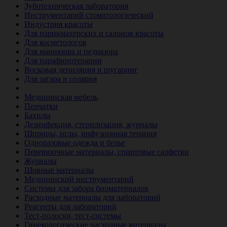
Зуботехническая лаборатория
Инструментарий стоматологический
Индустрия красоты
Для парикмахерских и салонов красоты
Для косметологов
Для маникюра и педикюра
Для парафинотерапии
Восковая депиляция и шугаринг
Для загара и солярия
Ветеринария
Медицинская мебель
Перчатки
Бахилы
Дезинфекция, стерилизация, журналы
Шприцы, иглы, инфузионная терапия
Одноразовые одежда и белье
Перевязочные материалы, спиртовые салфетки
Журналы
Шовные материалы
Медицинский инструментарий
Системы для забора биоматериалов
Расходные материалы для лабораторий
Реагенты для лабораторий
Тест-полоски, тест-системы
Гинекологические расходные материалы