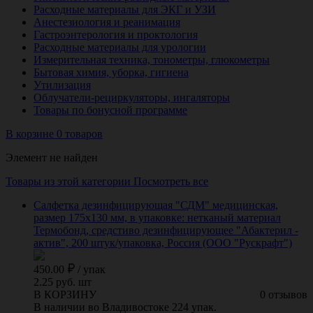
Расходные материалы для ЭКГ и УЗИ
Анестезиология и реанимация
Гастроэнтерология и проктология
Расходные материалы для урологии
Измерительная техника, тонометры, глюкометры
Бытовая химия, уборка, гигиена
Утилизация
Облучатели-рециркуляторы, ингаляторы
Товары по бонусной программе
В корзине 0 товаров
Элемент не найден
Товары из этой категории
Посмотреть все
Салфетка дезинфицирующая "СДМ" медицинская,
размер 175х130 мм, в упаковке: нетканый материал
Термобонд, средстиво дезинфицирующее "Абактерил -
актив", 200 штук/упаковка, Россия (ООО "Рускрафт")
450.00
/
упак
2.25 руб. шт
В КОРЗИНУ
0 отзывов
В наличии во Владивостоке 224 упак.