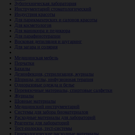
Зуботехническая лаборатория
Инструментарий стоматологический
Индустрия красоты
Для парикмахерских и салонов красоты
Для косметологов
Для маникюра и педикюра
Для парафинотерапии
Восковая депиляция и шугаринг
Для загара и солярия
Ветеринария
Медицинская мебель
Перчатки
Бахилы
Дезинфекция, стерилизация, журналы
Шприцы, иглы, инфузионная терапия
Одноразовые одежда и белье
Перевязочные материалы, спиртовые салфетки
Журналы
Шовные материалы
Медицинский инструментарий
Системы для забора биоматериалов
Расходные материалы для лабораторий
Реагенты для лабораторий
Тест-полоски, тест-системы
Гинекологические расходные материалы