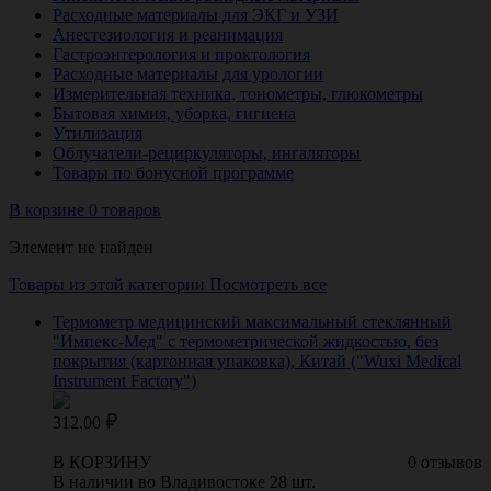
Расходные материалы для ЭКГ и УЗИ
Анестезиология и реанимация
Гастроэнтерология и проктология
Расходные материалы для урологии
Измерительная техника, тонометры, глюкометры
Бытовая химия, уборка, гигиена
Утилизация
Облучатели-рециркуляторы, ингаляторы
Товары по бонусной программе
В корзине 0 товаров
Элемент не найден
Товары из этой категории
Посмотреть все
Термометр медицинский максимальный стеклянный
"Импекс-Мед" с термометрической жидкостью, без
покрытия (картонная упаковка), Китай ("Wuxi Medical
Instrument Factory")
312.00
В КОРЗИНУ
0 отзывов
В наличии во Владивостоке 28 шт.