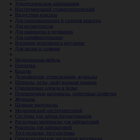
Зуботехническая лаборатория
Инструментарий стоматологический
Индустрия красоты
Для парикмахерских и салонов красоты
Для косметологов
Для маникюра и педикюра
Для парафинотерапии
Восковая депиляция и шугаринг
Для загара и солярия
Ветеринария
Медицинская мебель
Перчатки
Бахилы
Дезинфекция, стерилизация, журналы
Шприцы, иглы, инфузионная терапия
Одноразовые одежда и белье
Перевязочные материалы, спиртовые салфетки
Журналы
Шовные материалы
Медицинский инструментарий
Системы для забора биоматериалов
Расходные материалы для лабораторий
Реагенты для лабораторий
Тест-полоски, тест-системы
Гинекологические расходные материалы