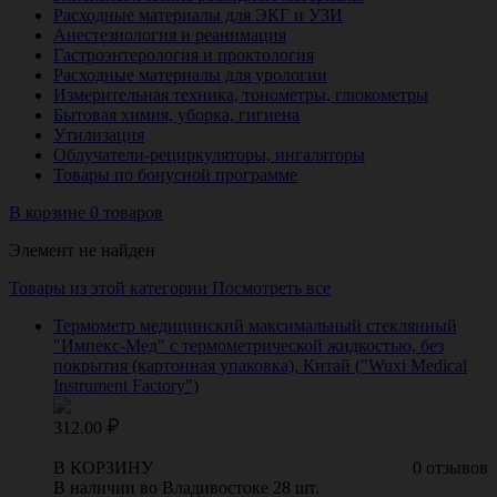
Расходные материалы для ЭКГ и УЗИ
Анестезиология и реанимация
Гастроэнтерология и проктология
Расходные материалы для урологии
Измерительная техника, тонометры, глюкометры
Бытовая химия, уборка, гигиена
Утилизация
Облучатели-рециркуляторы, ингаляторы
Товары по бонусной программе
В корзине 0 товаров
Элемент не найден
Товары из этой категории
Посмотреть все
Термометр медицинский максимальный стеклянный
"Импекс-Мед" с термометрической жидкостью, без
покрытия (картонная упаковка), Китай ("Wuxi Medical
Instrument Factory")
312.00
В КОРЗИНУ
0 отзывов
В наличии во Владивостоке 28 шт.