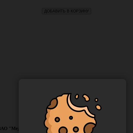
ДОБАВИТЬ В КОРЗИНУ
(ЗАО "Медицинское предпирятие Симург")