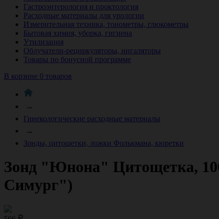
Гастроэнтерология и проктология
Расходные материалы для урологии
Измерительная техника, тонометры, глюкометры
Бытовая химия, уборка, гигиена
Утилизация
Облучатели-рециркуляторы, ингаляторы
Товары по бонусной программе
В корзине 0 товаров
→
Гинекологические расходные материалы
→
Зонды, цитощетки, ложки Фолькмана, кюретки
Зонд "Юнона" Цитощетка, 10
Симург")
566