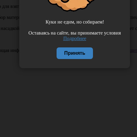
для взятия бактериологических и цитологических анализов.
абор материала зондами производится врачом специалистом в с
Куки не едим, но собираем!
 насадкой - цитощетка (рабочая часть). Цитощетка представляе
Оставаясь на сайте, вы принимаете условия
Подробнее
ающая информация. Если вы заметили такую проблему —
сообщит
Принять