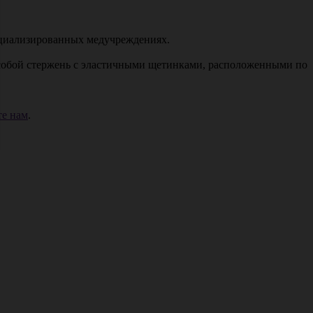
пециализированных медучреждениях.
т собой стержень с эластичными щетинками, расположенными по
е нам
.