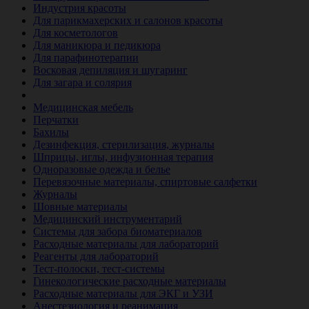
Индустрия красоты
Для парикмахерских и салонов красоты
Для косметологов
Для маникюра и педикюра
Для парафинотерапии
Восковая депиляция и шугаринг
Для загара и солярия
Ветеринария
Медицинская мебель
Перчатки
Бахилы
Дезинфекция, стерилизация, журналы
Шприцы, иглы, инфузионная терапия
Одноразовые одежда и белье
Перевязочные материалы, спиртовые салфетки
Журналы
Шовные материалы
Медицинский инструментарий
Системы для забора биоматериалов
Расходные материалы для лабораторий
Реагенты для лабораторий
Тест-полоски, тест-системы
Гинекологические расходные материалы
Расходные материалы для ЭКГ и УЗИ
Анестезиология и реанимация