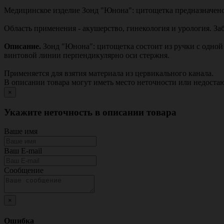
Медицинское изделие Зонд "Юнона": цитощетка предназначено 
Область применения - акушерство, гинекология и урология. З
Описание.
Зонд "Юнона": цитощетка состоит из ручки с одной
винтовой линии перпендикулярно оси стержня.
Применяется для взятия материала из цервикального канала.
В описании товара могут иметь место неточности или недост
×
Укажите неточность в описании товара
Ваше имя
Ваш E-mail
Сообщение
×
Ошибка