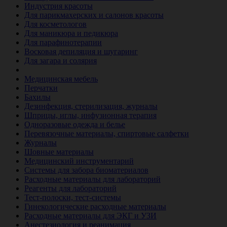
Индустрия красоты
Для парикмахерских и салонов красоты
Для косметологов
Для маникюра и педикюра
Для парафинотерапии
Восковая депиляция и шугаринг
Для загара и солярия
Ветеринария
Медицинская мебель
Перчатки
Бахилы
Дезинфекция, стерилизация, журналы
Шприцы, иглы, инфузионная терапия
Одноразовые одежда и белье
Перевязочные материалы, спиртовые салфетки
Журналы
Шовные материалы
Медицинский инструментарий
Системы для забора биоматериалов
Расходные материалы для лабораторий
Реагенты для лабораторий
Тест-полоски, тест-системы
Гинекологические расходные материалы
Расходные материалы для ЭКГ и УЗИ
Анестезиология и реанимация