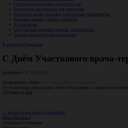
Гастроэнтерология и проктология
Расходные материалы для урологии
Измерительная техника, тонометры, глюкометры
Бытовая химия, уборка, гигиена
Утилизация
Облучатели-рециркуляторы, ингаляторы
Товары по бонусной программе
В корзине 0 товаров
С Днём Участкового врача-те
добавлено: 17.10.2025 г.
Поздравляем с Днём
Участкового врача-терапевта!
Пусть ваш труд всегда будет ценен и благодарен, а здоровье и настро
← вернуться к списку новостей
Ваша Корзина
Отложено
0
товаров
Общая сумма: