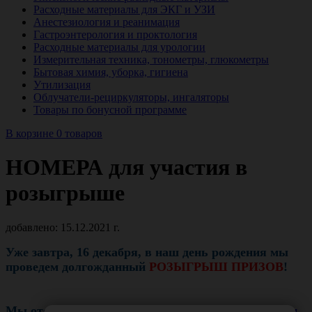
Расходные материалы для ЭКГ и УЗИ
Анестезиология и реанимация
Гастроэнтерология и проктология
Расходные материалы для урологии
Измерительная техника, тонометры, глюкометры
Бытовая химия, уборка, гигиена
Утилизация
Облучатели-рециркуляторы, ингаляторы
Товары по бонусной программе
В корзине 0 товаров
НОМЕРА для участия в
розыгрыше
добавлено: 15.12.2021 г.
Уже завтра, 16 декабря, в наш день рождения мы
проведем долгожданный
РОЗЫГРЫШ ПРИЗОВ
!
Мы отобрали заказы, которые соответствуют
всем