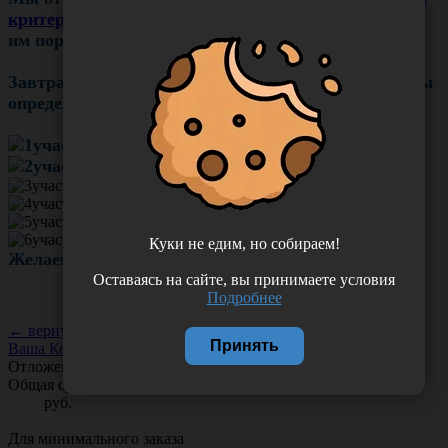
критериям
для участия в розыгрыше и присвоили
им порядковые номера.
Завтра с помощью генератора случайных чисел мы
определим наших победителей!
Куки не едим, но собираем!
Желаем вам удачи!
Оставаясь на сайте, вы принимаете условия
Подробнее
← вернуться к списку новостей
Принять
Ваша Корзина
Отложено
0
товаров
Общая сумма:
руб.
Для минимального заказа