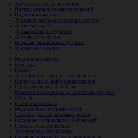
Зуботехническая лаборатория
Инструментарий стоматологический
Индустрия красоты
Для парикмахерских и салонов красоты
Для косметологов
Для маникюра и педикюра
Для парафинотерапии
Восковая депиляция и шугаринг
Для загара и солярия
Ветеринария
Медицинская мебель
Перчатки
Бахилы
Дезинфекция, стерилизация, журналы
Шприцы, иглы, инфузионная терапия
Одноразовые одежда и белье
Перевязочные материалы, спиртовые салфетки
Журналы
Шовные материалы
Медицинский инструментарий
Системы для забора биоматериалов
Расходные материалы для лабораторий
Реагенты для лабораторий
Тест-полоски, тест-системы
Гинекологические расходные материалы