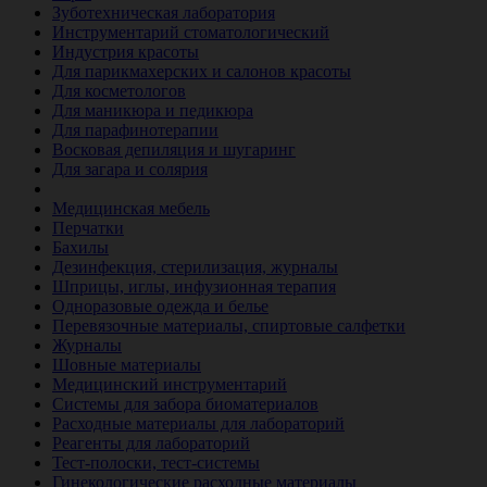
Зуботехническая лаборатория
Инструментарий стоматологический
Индустрия красоты
Для парикмахерских и салонов красоты
Для косметологов
Для маникюра и педикюра
Для парафинотерапии
Восковая депиляция и шугаринг
Для загара и солярия
Ветеринария
Медицинская мебель
Перчатки
Бахилы
Дезинфекция, стерилизация, журналы
Шприцы, иглы, инфузионная терапия
Одноразовые одежда и белье
Перевязочные материалы, спиртовые салфетки
Журналы
Шовные материалы
Медицинский инструментарий
Системы для забора биоматериалов
Расходные материалы для лабораторий
Реагенты для лабораторий
Тест-полоски, тест-системы
Гинекологические расходные материалы