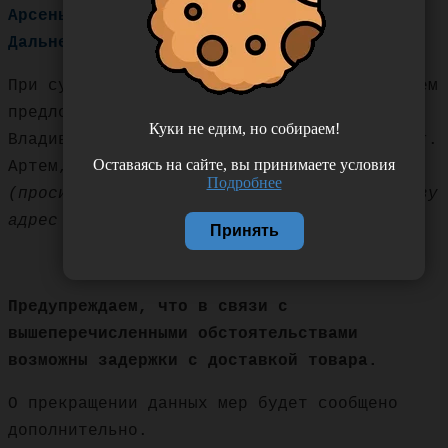
Арсеньев, Чугуевка, Кавалерово,
Дальнегорск; Дальнереченск, Лучегорск.
При сумме заказа менее 3000 рублей мы можем
предложить платную доставку товаров: по г.
Куки не едим, но собираем!
Владивосток и г. Хабаровск – 200 рублей, г.
Оставаясь на сайте, вы принимаете условия
Артем, Уссурийск, Находка – 400 рублей
Подробнее
(просим сразу писать в комментарии к заказу
адрес доставки и время работы).
Принять
Предупреждаем, что в связи с
вышеперечисленными обстоятельствами
возможны задержки с доставкой товара.
О прекращении данных мер будет сообщено
дополнительно.