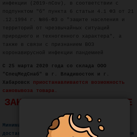
инфекции (2019-nCov), в соответствии с
подпунктом "б" пункта 6 статьи 4.1 ФЗ от 21
.12.1994 г. №86-ФЗ о "защите населения и
территорий от чрезвычайных ситуаций
природного и техногенного характера", а
также в связи с признанием ВОЗ
коронавирусной инфекции пандемией
С 25 марта 2020 года со склада ООО
"СпецМедСнаб" в г. Владивосток и г.
Хабаровск
приостанавливается возможность
самовывоза товара.
ЗАКАЗЫ НА САМОВЫВОЗ НЕ
ПРИНИМАЮТСЯ!
Минимальная сумма заказа с бесплатной
доставкой - 3000 рублей, кроме направления