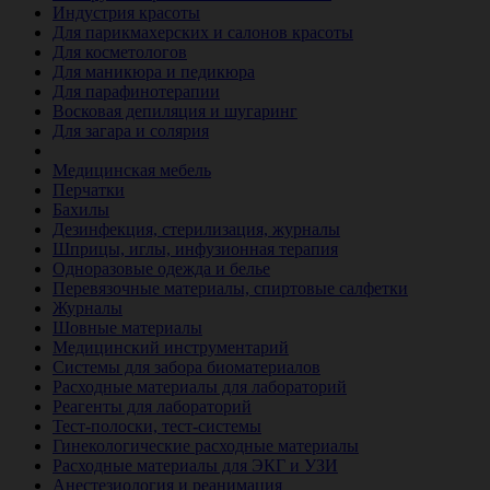
Индустрия красоты
Для парикмахерских и салонов красоты
Для косметологов
Для маникюра и педикюра
Для парафинотерапии
Восковая депиляция и шугаринг
Для загара и солярия
Ветеринария
Медицинская мебель
Перчатки
Бахилы
Дезинфекция, стерилизация, журналы
Шприцы, иглы, инфузионная терапия
Одноразовые одежда и белье
Перевязочные материалы, спиртовые салфетки
Журналы
Шовные материалы
Медицинский инструментарий
Системы для забора биоматериалов
Расходные материалы для лабораторий
Реагенты для лабораторий
Тест-полоски, тест-системы
Гинекологические расходные материалы
Расходные материалы для ЭКГ и УЗИ
Анестезиология и реанимация