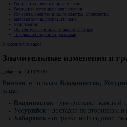
Гастроэнтерология и проктология
Расходные материалы для урологии
Измерительная техника, тонометры, глюкометры
Бытовая химия, уборка, гигиена
Утилизация
Облучатели-рециркуляторы, ингаляторы
Товары по бонусной программе
В корзине 0 товаров
Значительные изменения в гр
добавлено: 14.10.2016 г.
Внимание городам
Владивосток, Уссури
чаще.
Владивосток
- две доставки каждый р
Уссурийск
- доставка по вторникам и
Хабаровск
- отгрузка из Владивосток