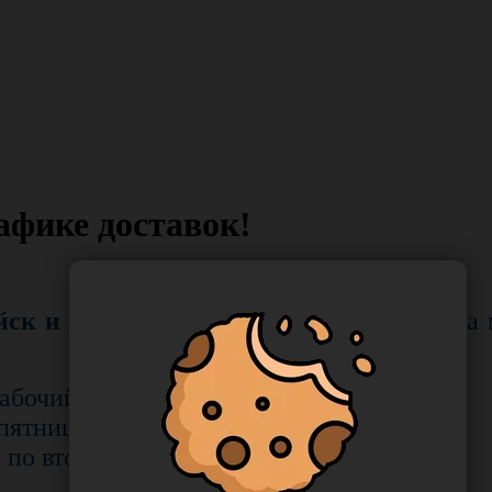
афике доставок!
йск и Хабаровск
! С 18 октября 2016 года
абочий день.
 пятницам.
а по вторникам и пятницам.