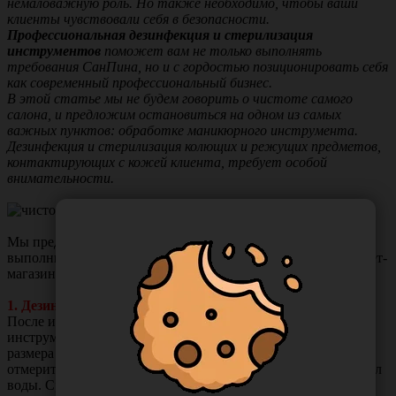
немаловажную роль. Но также необходимо, чтобы ваши
клиенты чувствовали себя в безопасности.
Профессиональная дезинфекция и стерилизация
инструментов
поможет вам не только выполнять
требования СанПина, но и с гордостью позиционировать себя
как современный профессиональный бизнес.
В этой статье мы не будем говорить о чистоте самого
салона, и предложим остановиться на одном из самых
важных пунктов: обработке маникюрного инструмента.
Дезинфекция и стерилизация колющих и режущих предметов,
контактирующих с кожей клиента, требует особой
внимательности.
Мы предлагаем
пять простых правил
, которые легко
выполнить с помощью рекомендаций специалистов интернет-
магазина «Первый ОптоМед».
1. Дезинфекция инструмента:
После использования мы рекомендуем поместить
инструменты в
емкость для дезинфекции
подходящего вам
размера и залить дезинфицирующим раствором, например,
отмерить 20 мл средства
«Миродез Базик»
и добавить 980 мл
воды. Средство для дезинфекции добавляют в воду, а не