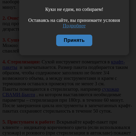
наоборот. Время выдержки инструмента в растворе – 15
минут.
Куки не едим, но собираем!
2. Очистка:
необходимо тщательно промыть инструменты
Оставаясь на сайте, вы принимаете условия
под проточной водой с помощью щетки, удалить остатки
Подробнее
дезраствора и различных частиц.
3. Сушка:
Очищенный инструмент необходимо высушить.
Принять
Можно разложить его на
одноразовых салфетках
из
спанлейса.
4. Стерилизация:
Сухой инструмент помещается в
крафт-
пакеты
и запечатывается. Размер пакета подбирается таким
образом, чтобы содержимое заполняло не более 3/4
возможного объема, а между инструментами и краем с
термошвом оставался промежуток не менее 3 см.
Пакеты помещаются в стерилизатор, например
сухожар
СВАМИ-Бьюти
, на котором выставляются необходимые
параметры – стерилизация при 180гр. в течение 60 минут.
После завершения цикла инструменты в запечатанных крафт-
пакетах сохраняют стерильность в течение 50 суток.
5. Приступаем к работе:
Вскрывайте крафт-пакет при
клиенте – индикатор коричневого цвета (если использовался
сухожар) и розового (при стерилизации в автоклаве) покажет