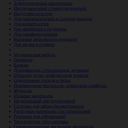
Зуботехническая лаборатория
Инструментарий стоматологический
Индустрия красоты
Для парикмахерских и салонов красоты
Для косметологов
Для маникюра и педикюра
Для парафинотерапии
Восковая депиляция и шугаринг
Для загара и солярия
Ветеринария
Медицинская мебель
Перчатки
Бахилы
Дезинфекция, стерилизация, журналы
Шприцы, иглы, инфузионная терапия
Одноразовые одежда и белье
Перевязочные материалы, спиртовые салфетки
Журналы
Шовные материалы
Медицинский инструментарий
Системы для забора биоматериалов
Расходные материалы для лабораторий
Реагенты для лабораторий
Тест-полоски, тест-системы
Гинекологические расходные материалы