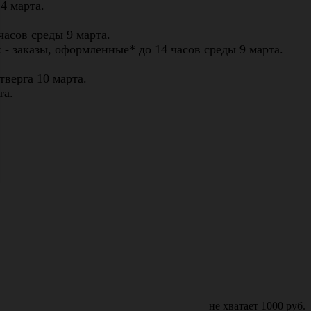
ы
4 марта.
часов среды 9 марта.
к - заказы, оформленные* до 14 часов среды
9 марта.
тверга 10 марта.
та.
не хватает
1000
руб.