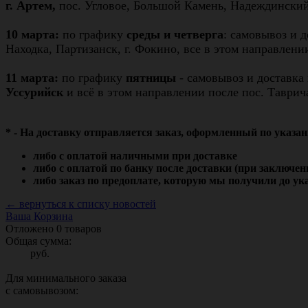
г. Артем,
пос. Угловое, Большой Камень, Надеждинский
10 марта:
по графику
среды и четверга
: самовывоз и д
Находка, Партизанск, г. Фокино, все в этом направлен
11 марта:
по графику
пятницы
- самовывоз и доставка 
Уссурийск
и всё в этом направлении после пос. Таврич
* - На доставку отправляется заказ, оформленный по указа
либо с оплатой наличными при доставке
либо с оплатой по банку после доставки (при заключен
либо заказ по предоплате, которую мы получили до ука
← вернуться к списку новостей
Ваша Корзина
Отложено
0
товаров
Общая сумма:
руб.
Для минимального заказа
с самовывозом: