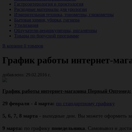
Гастроэнтерология и проктология
Расходные материалы для урологии
Измерительная техника, тонометры, глюкометры
Бытовая химия, уборка, гигиена
Утилизация
Облучатели-рециркуляторы, ингаляторы
Товары по бонусной программе
В корзине 0 товаров
График работы интернет-магаз
добавлено: 29.02.2016 г.
График работы интернет-магазина Первый Оптомед:
29 февраля - 4 марта:
по стандартному графику
5, 6, 7, 8 марта
- выходные дни.
Вы можете оформить за
9 марта:
по графику
понедельника
. Самовывоз и доста