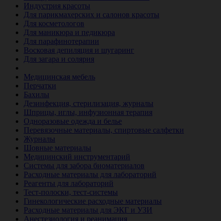
Индустрия красоты
Для парикмахерских и салонов красоты
Для косметологов
Для маникюра и педикюра
Для парафинотерапии
Восковая депиляция и шугаринг
Для загара и солярия
Ветеринария
Медицинская мебель
Перчатки
Бахилы
Дезинфекция, стерилизация, журналы
Шприцы, иглы, инфузионная терапия
Одноразовые одежда и белье
Перевязочные материалы, спиртовые салфетки
Журналы
Шовные материалы
Медицинский инструментарий
Системы для забора биоматериалов
Расходные материалы для лабораторий
Реагенты для лабораторий
Тест-полоски, тест-системы
Гинекологические расходные материалы
Расходные материалы для ЭКГ и УЗИ
Анестезиология и реанимация