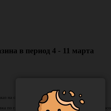
ина в период 4 - 11 марта
каз на сайте.
вка по г. Владивосток - заказы, оформленные* до 15 час