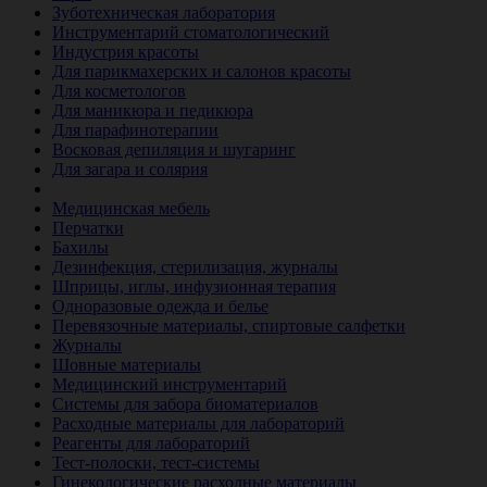
Зуботехническая лаборатория
Инструментарий стоматологический
Индустрия красоты
Для парикмахерских и салонов красоты
Для косметологов
Для маникюра и педикюра
Для парафинотерапии
Восковая депиляция и шугаринг
Для загара и солярия
Ветеринария
Медицинская мебель
Перчатки
Бахилы
Дезинфекция, стерилизация, журналы
Шприцы, иглы, инфузионная терапия
Одноразовые одежда и белье
Перевязочные материалы, спиртовые салфетки
Журналы
Шовные материалы
Медицинский инструментарий
Системы для забора биоматериалов
Расходные материалы для лабораторий
Реагенты для лабораторий
Тест-полоски, тест-системы
Гинекологические расходные материалы