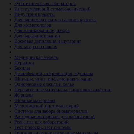
Зуботехническая лаборатория
Инструментарий стоматологический
Индустрия красоты
Для парикмахерских и салонов красоты
Для косметологов
Для маникюра и педикюра
Для парафинотерапии
Восковая депиляция и шугаринг
Для загара и солярия
Ветеринария
Медицинская мебель
Перчатки
Бахилы
Дезинфекция, стерилизация, журналы
Шприцы, иглы, инфузионная терапия
Одноразовые одежда и белье
Перевязочные материалы, спиртовые салфетки
Журналы
Шовные материалы
Медицинский инструментарий
Системы для забора биоматериалов
Расходные материалы для лабораторий
Реагенты для лабораторий
Тест-полоски, тест-системы
Гинекологические расходные материалы