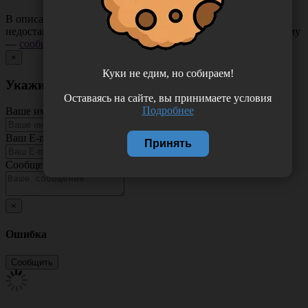
В описании товара могут иметь место неточности или
недостающая информация. Если вы заметили такую проблему
—
сообщите нам
.
×
Куки не едим, но собираем!
Укажите неточность в описании товара
Оставаясь на сайте, вы принимаете условия
Подробнее
Ваше имя
Ваш E-mail
Принять
Сообщение
×
Ошибка