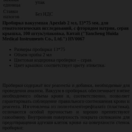
упак
единица
Ставки
Без НДС
налогов
Пробирка вакуумная Apexlab 2 мл, 13*75 мм, для
гематологических исследований, с фторидом натрия, серая
крышка, 100 штук/упаковка, Китай ("Yancheng Huida
Medical Instruments Co., Ltd.") HV0067
Размеры пробирки 13*75
Объем пробы 2 мл
Цветовая кодировка пробирки – серая.
Цвет крышки: соответствует цвету этикетки.
Пробирки содержат все реагенты и добавки, необходимые для
проведения анализа. Вакуум в пробирках обеспечивает взятие
необходимого объема крови и, соответственно, позволяет
гарантировать соблюдение правильного соотношения крови и
реагента. Изготовлены из полиэтилентерефталата (пластика),
отличаются особой прочностью и хорошо препятствуют
газообмену. Внутренняя поверхность покрыта силиконом для
предотвращения адгезии клеток крови на поверхности стенок
пробирки;