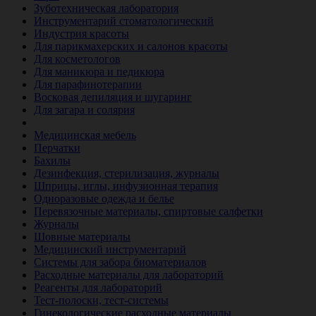
Зуботехническая лаборатория
Инструментарий стоматологический
Индустрия красоты
Для парикмахерских и салонов красоты
Для косметологов
Для маникюра и педикюра
Для парафинотерапии
Восковая депиляция и шугаринг
Для загара и солярия
Ветеринария
Медицинская мебель
Перчатки
Бахилы
Дезинфекция, стерилизация, журналы
Шприцы, иглы, инфузионная терапия
Одноразовые одежда и белье
Перевязочные материалы, спиртовые салфетки
Журналы
Шовные материалы
Медицинский инструментарий
Системы для забора биоматериалов
Расходные материалы для лабораторий
Реагенты для лабораторий
Тест-полоски, тест-системы
Гинекологические расходные материалы