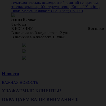
гематологических исследований, с литий-гепарином,
зеленая крышка, 100 штук/упаковка, Китай ("Yancheng
Huida Medical Instruments Co., Ltd.") HV0091
800.00
/
упак
8 руб. шт
В КОРЗИНУ
0 отзывов
В наличии во Владивостоке 12 упак.
В наличии в Хабаровске 11 упак.
Новости
ВАЖНАЯ НОВОСТЬ
УВАЖАЕМЫЕ КЛИЕНТЫ!
ОБРАЩАЕМ ВАШЕ ВНИМАНИЕ!!!