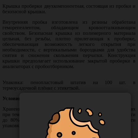
Крышка пробирки двухкомпонентная, состоящая из пробки и
безопасной крышки.
Внутренняя пробка изготовлена из резины обработана
геморепеллентом, обладающим кровоотталкивающим
свойством. Безопасная крышка из полимерного материала
цельная, без резьбы, плотно прилегающая к пробирке,
обеспечивающая возможность легкого открытия при
необходимости, с вертикальными бороздками для удобства
снятия и снижения скольжения перчатки. Конструкция
крышки предполагает использование закрытой пробирки в
анализаторах с пробоотборником.
Упаковка: пенопластовый штатив на 100 шт. в
термоусадочной плёнке с этикеткой.
Условия хранения:
Хранение изделий до применения допускается в помещениях
при температуре от +4° до +25°C и относительной влажности
до 80% с соблюдением мер по обеспечению целостности
упаковки, вдали от теплоизлучающих приборов.