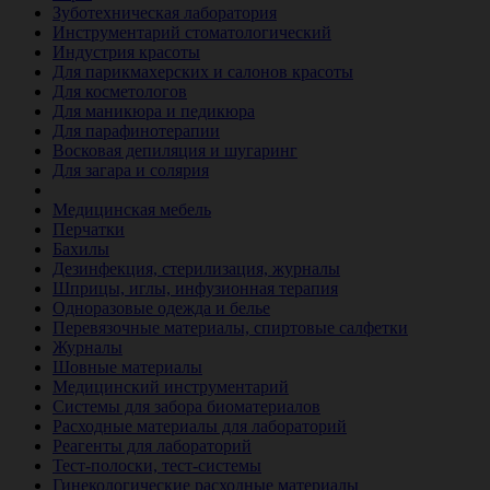
Зуботехническая лаборатория
Инструментарий стоматологический
Индустрия красоты
Для парикмахерских и салонов красоты
Для косметологов
Для маникюра и педикюра
Для парафинотерапии
Восковая депиляция и шугаринг
Для загара и солярия
Ветеринария
Медицинская мебель
Перчатки
Бахилы
Дезинфекция, стерилизация, журналы
Шприцы, иглы, инфузионная терапия
Одноразовые одежда и белье
Перевязочные материалы, спиртовые салфетки
Журналы
Шовные материалы
Медицинский инструментарий
Системы для забора биоматериалов
Расходные материалы для лабораторий
Реагенты для лабораторий
Тест-полоски, тест-системы
Гинекологические расходные материалы