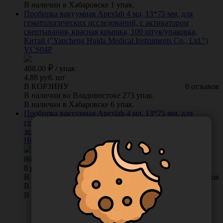
В наличии в Хабаровске 1 упак.
Пробирка вакуумная Apexlab 4 мл, 13*75 мм, для
гематологических исследований, с активатором
свертывания, красная крышка, 100 штук/упаковка,
Китай ("Yancheng Huida Medical Instruments Co., Ltd.")
VCS04P
488.00
/
упак
4.88 руб. шт
В КОРЗИНУ
0 отзывов
В наличии во Владивостоке 273 упак.
В наличии в Хабаровске 6 упак.
Пробирка вакуумная Apexlab 4 мл, 13*75 мм, для
гематологических исследований, с литий-гепарином,
зеленая крышка, 100 штук/упаковка, Китай ("Yancheng
Huida Medical Instruments Co., Ltd.") HV0091
800.00
/
упак
8 руб. шт
В КОРЗИНУ
0 отзывов
В наличии во Владивостоке 12 упак.
В наличии в Хабаровске 11 упак.