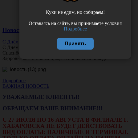
Куки не едим, но собираем!
Оставаясь на сайте, вы принимаете условия
Подробнее
Новости
С Днём Офтальмолога!
Принять
С Днём
Офтальмолога
!
Спасибо за ясное зрение и заботу о пациентах.
Здоровья вам и новых профессиональных побед!
Подробнее
ВАЖНАЯ НОВОСТЬ
УВАЖАЕМЫЕ КЛИЕНТЫ!
ОБРАЩАЕМ ВАШЕ ВНИМАНИЕ!!!
С 27 ИЮЛЯ ПО 16 АВГУСТА В ФИЛИАЛЕ Г.
ХАБАРОВСКА НЕ БУДЕТ ДЕЙСТВОВАТЬ
ВИД ОПЛАТЫ: НАЛИЧНЫЕ И ТЕРМИНАЛ.