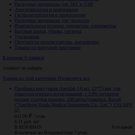
Расходные материалы для ЭКГ и УЗИ
Анестезиология и реанимация
Гастроэнтерология и проктология
Расходные материалы для урологии
Измерительная техника, тонометры, глюкометры
Бытовая химия, уборка, гигиена
Утилизация
Облучатели-рециркуляторы, ингаляторы
Товары по бонусной программе
В корзине 0 товаров
Элемент не найден
Товары из этой категории
Посмотреть все
Пробирка вакуумная Apexlab 3,6 мл, 13*75 мм, для
гематологических исследований, с 3,8% цитратом
натрия, голубая крышка, 100 штук/упаковка, Китай
("Yancheng Huida Medical Instruments Co., Ltd.") VSS36PS
611.00
/
упак
6.11 руб. шт
В КОРЗИНУ
0 отзывов
В наличии во Владивостоке 7 упак.