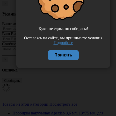
×
Укажите неточность в описании товара
Ваше имя
Куки не едим, но собираем!
Ваш E-mail
Оставаясь на сайте, вы принимаете условия
Подробнее
Сообщение
Принять
×
Ошибка
Товары из этой категории
Посмотреть все
Пробирка вакуумная Apexlab 3,6 мл, 13*75 мм, для