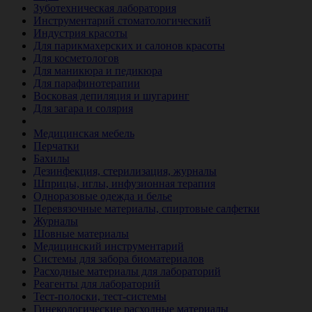
Зуботехническая лаборатория
Инструментарий стоматологический
Индустрия красоты
Для парикмахерских и салонов красоты
Для косметологов
Для маникюра и педикюра
Для парафинотерапии
Восковая депиляция и шугаринг
Для загара и солярия
Ветеринария
Медицинская мебель
Перчатки
Бахилы
Дезинфекция, стерилизация, журналы
Шприцы, иглы, инфузионная терапия
Одноразовые одежда и белье
Перевязочные материалы, спиртовые салфетки
Журналы
Шовные материалы
Медицинский инструментарий
Системы для забора биоматериалов
Расходные материалы для лабораторий
Реагенты для лабораторий
Тест-полоски, тест-системы
Гинекологические расходные материалы