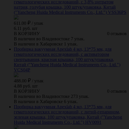
гематологических исследований, с 3,8% цитратом
натрия, голубая крышка, 100 штук/упаковка, Китай
("Yancheng Huida Medical Instruments Co., Ltd.") VSS36PS
611.00
/
упак
6.11 руб. шт
В КОРЗИНУ
0 отзывов
В наличии во Владивостоке 7 упак.
В наличии в Хабаровске 1 упак.
Пробирка вакуумная Apexlab 4 мл, 13*75 мм, для
гематологических исследований, с активатором
свертывания, красная крышка, 100 штук/упаковка,
Китай ("Yancheng Huida Medical Instruments Co., Ltd.")
VCS04P
488.00
/
упак
4.88 руб. шт
В КОРЗИНУ
0 отзывов
В наличии во Владивостоке 273 упак.
В наличии в Хабаровске 6 упак.
Пробирка вакуумная Apexlab 4 мл, 13*75 мм, для
гематологических исследований, с литий-гепарином,
зеленая крышка, 100 штук/упаковка, Китай ("Yancheng
Huida Medical Instruments Co., Ltd.") HV0091