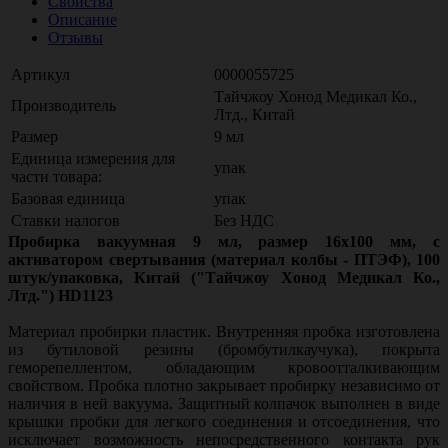
Свойства
Описание
Отзывы
Артикул
0000055725
Тайчжоу Хонод Медикал Ко.,
Производитель
Лтд., Китай
Размер
9 мл
Единица измерения для
упак
части товара:
Базовая единица
упак
Ставки налогов
Без НДС
Пробирка вакуумная 9 мл, размер 16х100 мм, с
активатором свертывания (материал колбы - ПТЭФ), 100
штук/упаковка, Китай ("Тайчжоу Хонод Медикал Ко.,
Лтд.") HD1123
Материал пробирки пластик. Внутренняя пробка изготовлена
из бутиловой резины (бромбутилкаучука), покрыта
геморепеллентом, обладающим кровоотталкивающим
свойством. Пробка плотно закрывает пробирку независимо от
наличия в ней вакуума. Защитный колпачок выполнен в виде
крышки пробки для легкого соединения и отсоединения, что
исключает возможность непосредственного контакта рук