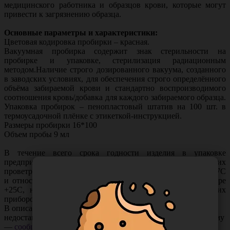
медицинского работника и образцов крови, которые могут
привести к загрязнению образца.
Основные параметры и характеристики:
Цветовая кодировка пробирки – красная.
Вакуумная пробирка содержит знак стерильности на
пробирке и упаковке, стерилизация радиационным
методом.Наличие строго дозированного вакуума, созданного
в заводских условиях, для обеспечения строго определённого
объёма забираемой крови и стандартно воспроизводимого
соотношения кровь/добавка для каждого забираемого образца.
Упаковка пробирок – пенопластовый штатив на 100 шт. в
термоусадочной плёнке с этикеткой-инструкцией.
Размеры пробирки 16*100
Объем пробы 9 мл
В течение всего срока годности изделия в упаковке
предприятия-изготовителя должны храниться в сухих
проветриваемых помещениях при температуре от 0 д о + 37С
и относительной влажности не более 80% при температуре
+25С, на расстоянии не менее 1 м от теплоизлучающих
приборов.
В описании товара могут иметь место неточности или
недостающая информация. Если вы заметили такую проблему
—
сообщите нам
.