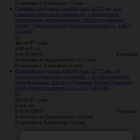
В наличии в Хабаровске 1 упак.
Пробирка вакуумная Apexlab 4 мл, 13*75 мм, для
гематологических исследований, с активатором
свертывания, красная крышка, 100 штук/упаковка,
Китай ("Yancheng Huida Medical Instruments Co., Ltd.")
VCS04P
488.00
/
упак
4.88 руб. шт
В КОРЗИНУ
0 отзывов
В наличии во Владивостоке 273 упак.
В наличии в Хабаровске 6 упак.
Пробирка вакуумная Apexlab 4 мл, 13*75 мм, для
гематологических исследований, с литий-гепарином,
зеленая крышка, 100 штук/упаковка, Китай ("Yancheng
Huida Medical Instruments Co., Ltd.") HV0091
800.00
/
упак
8 руб. шт
В КОРЗИНУ
0 отзывов
В наличии во Владивостоке 12 упак.
В наличии в Хабаровске 11 упак.