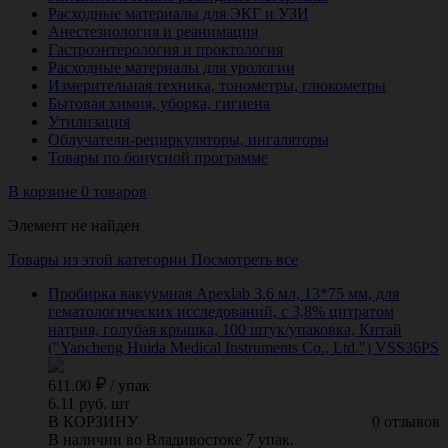
Расходные материалы для ЭКГ и УЗИ
Анестезиология и реанимация
Гастроэнтерология и проктология
Расходные материалы для урологии
Измерительная техника, тонометры, глюкометры
Бытовая химия, уборка, гигиена
Утилизация
Облучатели-рециркуляторы, ингаляторы
Товары по бонусной программе
В корзине 0 товаров
Элемент не найден
Товары из этой категории
Посмотреть все
Пробирка вакуумная Apexlab 3,6 мл, 13*75 мм, для
гематологических исследований, с 3,8% цитратом
натрия, голубая крышка, 100 штук/упаковка, Китай
("Yancheng Huida Medical Instruments Co., Ltd.") VSS36PS
611.00
/
упак
6.11 руб. шт
В КОРЗИНУ
0 отзывов
В наличии во Владивостоке 7 упак.