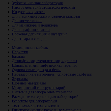
Зуботехническая лаборатория
Инструментарий стоматологический
Индустрия красоты
Для парикмахерских и салонов красоты
Для косметологов
Для маникюра и педикюра
Для парафинотерапии
Восковая депиляция и шугаринг
Для загара и солярия
Ветеринария
Медицинская мебель
Перчатки
Бахилы
Дезинфекция, стерилизация, журналы
Шприцы, иглы, инфузионная терапия
Одноразовые одежда и белье
Перевязочные материалы, спиртовые салфетки
Журналы
Шовные материалы
Медицинский инструментарий
Системы для забора биоматериалов
Расходные материалы для лабораторий
Реагенты для лабораторий
Тест-полоски, тест-системы
Гинекологические расходные материалы