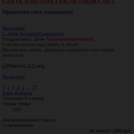
САЙТЕ ИЛИ ЧЕРЕЗ РАСЧЕТНЫЙ СЧЕТ.
Приносим свои извинения!
Подробнее
С Днём Акушера-Гинеколога!
Поздравляем с Днём
Акушера-Гинеколога!
Спасибо за ваш труд, заботу и тепло!
Желаем вам любви, здоровья и множество счастливых
моментов!
Подробнее
1
2
3
4
5
...
77
Ваша Корзина
Отложено
0
товаров
Общая сумма:
руб.
Для минимального заказа
с самовывозом:
не хватает
1000
руб.