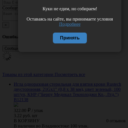
Сообщение
Куки не едим, но собираем!
Оставаясь на сайте, вы принимаете условия
Подробнее
×
Ошибка
Принять
Товары из этой категории
Посмотреть все
Игла одноразовая стерильная для взятия крови Rustech
двусторонняя, 21Gх1" (0,8 х 38 мм), цвет зеленый, 100
шт/уп, КНР ("Берпу Медикал Текнолоджи Ко., Лтд.")
B12138
322.00
/
упак
3.22 руб. шт
В КОРЗИНУ
0 отзывов
В наличии во Владивостоке 100 упак.