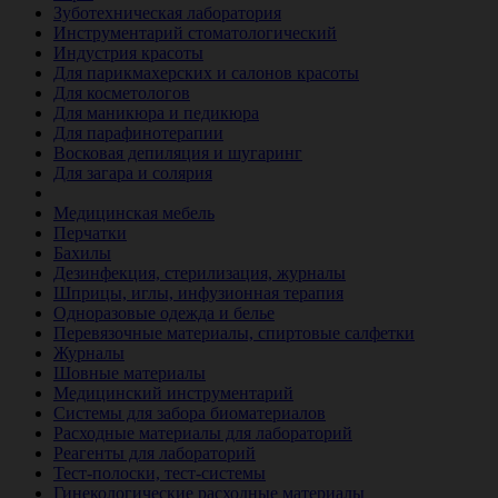
Зуботехническая лаборатория
Инструментарий стоматологический
Индустрия красоты
Для парикмахерских и салонов красоты
Для косметологов
Для маникюра и педикюра
Для парафинотерапии
Восковая депиляция и шугаринг
Для загара и солярия
Ветеринария
Медицинская мебель
Перчатки
Бахилы
Дезинфекция, стерилизация, журналы
Шприцы, иглы, инфузионная терапия
Одноразовые одежда и белье
Перевязочные материалы, спиртовые салфетки
Журналы
Шовные материалы
Медицинский инструментарий
Системы для забора биоматериалов
Расходные материалы для лабораторий
Реагенты для лабораторий
Тест-полоски, тест-системы
Гинекологические расходные материалы