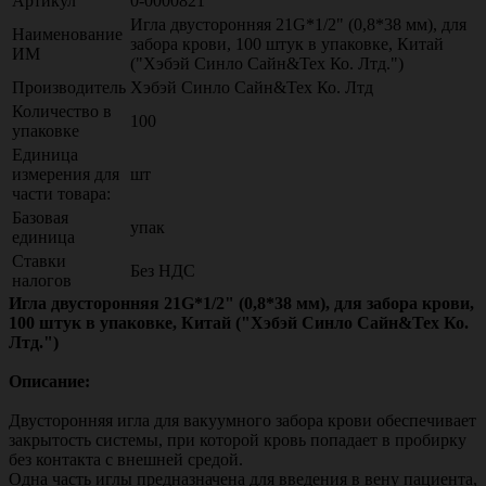
Артикул
0-0000821
Игла двусторонняя 21G*1/2" (0,8*38 мм), для
Наименование
забора крови, 100 штук в упаковке, Китай
ИМ
("Хэбэй Синло Сайн&Тех Ко. Лтд.")
Производитель
Хэбэй Синло Сайн&Тех Ко. Лтд
Количество в
100
упаковке
Единица
измерения для
шт
части товара:
Базовая
упак
единица
Ставки
Без НДС
налогов
Игла двусторонняя 21G*1/2" (0,8*38 мм), для забора крови,
100 штук в упаковке, Китай ("Хэбэй Синло Сайн&Тех Ко.
Лтд.")
Описание:
Двусторонняя игла для вакуумного забора крови обеспечивает
закрытость системы, при которой кровь попадает в пробирку
без контакта с внешней средой.
Одна часть иглы предназначена для введения в вену пациента,