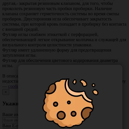
другая,- закрытая резиновым клапаном, для того, чтобы
проколоть резиновую часть пробки пробирки. Наличие
клапана сохраняет герметичность системы во время смены
пробирок. Двусторонняя игла обеспечивает закрытость
системы, при которой кровь попадает в пробирку без контакта
с внешней средой.
Футляр иглы снабжен этикеткой с перфорацией,
обеспечивающей легкое открывание колпачка и служащей для
визуального контроля целостности упаковки.
Футляр имеет удлиненную форму для предотвращения
затупления иглы.
Футляр для обеспечения цветового кодирования диаметра
иглы.
В описании товара могут иметь место неточности или
недостающая информация. Если вы заметили такую проблему
—
сообщите нам
.
×
Укажите неточность в описании товара
Ваше имя
Ваш E-mail