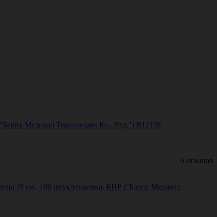
 ("Берпу Медикал Текнолоджи Ко., Лтд.") B12138
0 отзывов
лина 19 см., 100 штук/упаковка, КНР ("Бэрпу Медикал