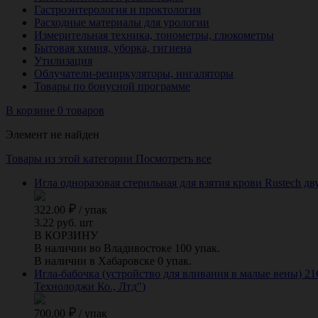
Гастроэнтерология и проктология
Расходные материалы для урологии
Измерительная техника, тонометры, глюкометры
Бытовая химия, уборка, гигиена
Утилизация
Облучатели-рециркуляторы, ингаляторы
Товары по бонусной программе
В корзине 0 товаров
Элемент не найден
Товары из этой категории
Посмотреть все
Игла одноразовая стерильная для взятия крови Rustech дв
322.00
/
упак
3.22 руб. шт
В КОРЗИНУ
В наличии во Владивостоке 100 упак.
В наличии в Хабаровске 0 упак.
Игла-бабочка (устройство для вливания в малые вены) 21
Технолоджи Ко., Лтд")
700.00
/
упак