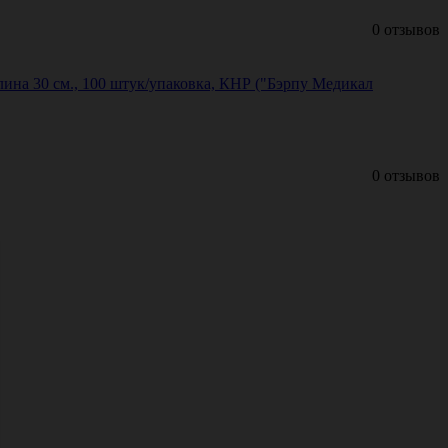
0 отзывов
лина 30 см., 100 штук/упаковка, КНР ("Бэрпу Медикал
0 отзывов