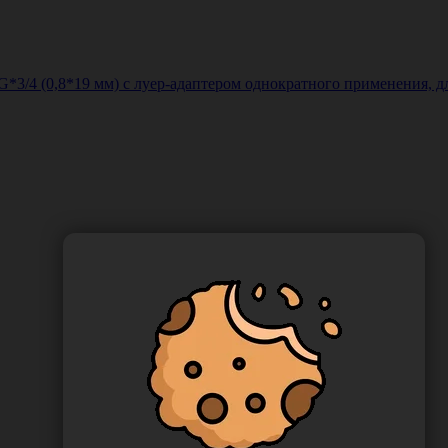
G*3/4 (0,8*19 мм) с луер-адаптером однократного применения, д