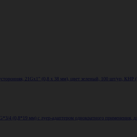
усторонняя, 21Gх1" (0,8 х 38 мм), цвет зеленый, 100 шт/уп, КНР
G*3/4 (0,8*19 мм) с луер-адаптером однократного применения, д