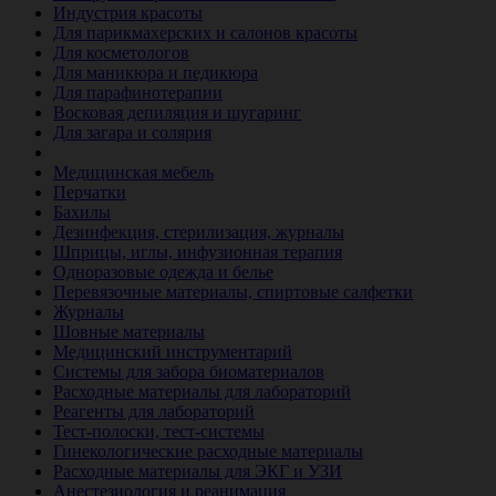
Индустрия красоты
Для парикмахерских и салонов красоты
Для косметологов
Для маникюра и педикюра
Для парафинотерапии
Восковая депиляция и шугаринг
Для загара и солярия
Ветеринария
Медицинская мебель
Перчатки
Бахилы
Дезинфекция, стерилизация, журналы
Шприцы, иглы, инфузионная терапия
Одноразовые одежда и белье
Перевязочные материалы, спиртовые салфетки
Журналы
Шовные материалы
Медицинский инструментарий
Системы для забора биоматериалов
Расходные материалы для лабораторий
Реагенты для лабораторий
Тест-полоски, тест-системы
Гинекологические расходные материалы
Расходные материалы для ЭКГ и УЗИ
Анестезиология и реанимация