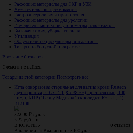
Расходные материалы для ЭКГ и УЗИ
Анестезиология и реанимация
Гастроэнтерология и проктология
Расходные материалы для урологии
Измерительная техника, тонометры, глюкометры
Бытовая химия, уборка, гигиена
Утилизация
Облучатели-рециркуляторы, ингаляторы
Товары по бонусной программе
В корзине 0 товаров
Элемент не найден
Товары из этой категории
Посмотреть все
Игла одноразовая стерильная для взятия крови Rustech
двусторонняя, 21Gх1" (0,8 х 38 мм), цвет зеленый, 100
шт/уп, КНР ("Берпу Медикал Текнолоджи Ко., Лтд.")
B12138
322.00
/
упак
3.22 руб. шт
В КОРЗИНУ
0 отзывов
В наличии во Владивостоке 100 упак.