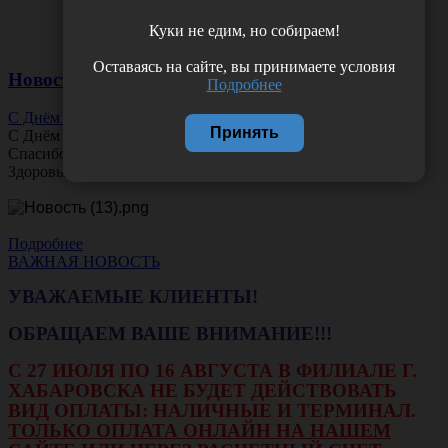
Куки не едим, но собираем!
Оставаясь на сайте, вы принимаете условия
Новости
Подробнее
С Днём Офтальмолога!
Принять
С Днём
Офтальмолога
!
Спасибо за ясное зрение и заботу о пациентах.
Здоровья вам и новых профессиональных побед!
Подробнее
ВАЖНАЯ НОВОСТЬ
УВАЖАЕМЫЕ КЛИЕНТЫ!
ОБРАЩАЕМ ВАШЕ ВНИМАНИЕ!!!
С 27 ИЮЛЯ ПО 16 АВГУСТА В ФИЛИАЛЕ Г.
ХАБАРОВСКА НЕ БУДЕТ ДЕЙСТВОВАТЬ
ВИД ОПЛАТЫ: НАЛИЧНЫЕ И ТЕРМИНАЛ.
ТОЛЬКО ОПЛАТА ОНЛАЙН НА НАШЕМ