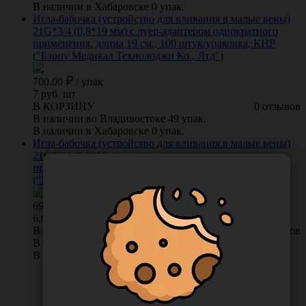
В наличии в Хабаровске 0 упак.
Игла-бабочка (устройство для вливания в малые вены)
21G*3/4 (0,8*19 мм) с луер-адаптером однократного
применения, длина 19 см., 100 штук/упаковка, КНР
("Бэрпу Медикал Технолоджи Ко., Лтд")
700.00
/
упак
7 руб. шт
В КОРЗИНУ
0 отзывов
В наличии во Владивостоке 49 упак.
В наличии в Хабаровске 0 упак.
Игла-бабочка (устройство для вливания в малые вены)
21G*3/4 (0,8*19 мм) с луер-адаптером однократного
применения, длина 30 см., 100 штук/упаковка, КНР
("Бэрпу Медикал Технолоджи Ко., Лтд") B9211930
693.00
/
упак
6.93 руб. шт
В КОРЗИНУ
0 отзывов
В наличии во Владивостоке 15 упак.
В наличии в Хабаровске 2 упак.