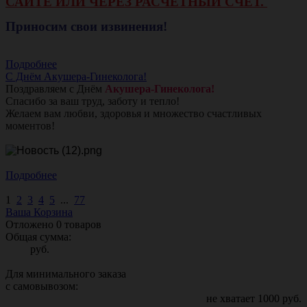
САЙТЕ ИЛИ ЧЕРЕЗ РАСЧЕТНЫЙ СЧЕТ.
Приносим свои извинения!
Подробнее
С Днём Акушера-Гинеколога!
Поздравляем с Днём
Акушера-Гинеколога!
Спасибо за ваш труд, заботу и тепло!
Желаем вам любви, здоровья и множество счастливых
моментов!
Подробнее
1
2
3
4
5
...
77
Ваша Корзина
Отложено
0
товаров
Общая сумма:
руб.
Для минимального заказа
с самовывозом:
не хватает
1000
руб.