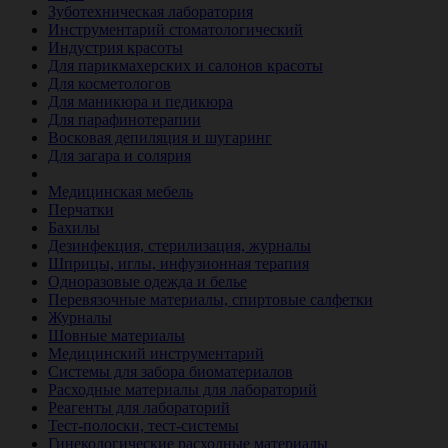
Зуботехническая лаборатория
Инструментарий стоматологический
Индустрия красоты
Для парикмахерских и салонов красоты
Для косметологов
Для маникюра и педикюра
Для парафинотерапии
Восковая депиляция и шугаринг
Для загара и солярия
Ветеринария
Медицинская мебель
Перчатки
Бахилы
Дезинфекция, стерилизация, журналы
Шприцы, иглы, инфузионная терапия
Одноразовые одежда и белье
Перевязочные материалы, спиртовые салфетки
Журналы
Шовные материалы
Медицинский инструментарий
Системы для забора биоматериалов
Расходные материалы для лабораторий
Реагенты для лабораторий
Тест-полоски, тест-системы
Гинекологические расходные материалы