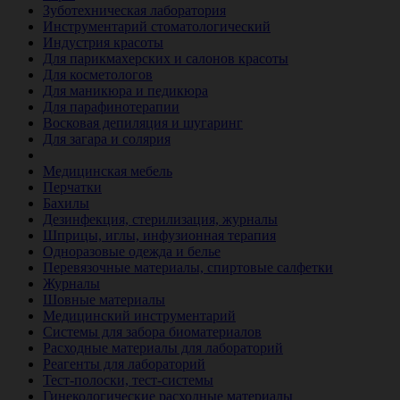
Зуботехническая лаборатория
Инструментарий стоматологический
Индустрия красоты
Для парикмахерских и салонов красоты
Для косметологов
Для маникюра и педикюра
Для парафинотерапии
Восковая депиляция и шугаринг
Для загара и солярия
Ветеринария
Медицинская мебель
Перчатки
Бахилы
Дезинфекция, стерилизация, журналы
Шприцы, иглы, инфузионная терапия
Одноразовые одежда и белье
Перевязочные материалы, спиртовые салфетки
Журналы
Шовные материалы
Медицинский инструментарий
Системы для забора биоматериалов
Расходные материалы для лабораторий
Реагенты для лабораторий
Тест-полоски, тест-системы
Гинекологические расходные материалы