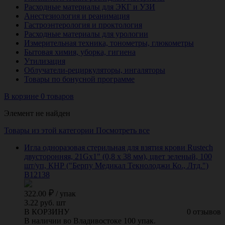
Расходные материалы для ЭКГ и УЗИ
Анестезиология и реанимация
Гастроэнтерология и проктология
Расходные материалы для урологии
Измерительная техника, тонометры, глюкометры
Бытовая химия, уборка, гигиена
Утилизация
Облучатели-рециркуляторы, ингаляторы
Товары по бонусной программе
В корзине 0 товаров
Элемент не найден
Товары из этой категории
Посмотреть все
Игла одноразовая стерильная для взятия крови Rustech
двусторонняя, 21Gх1" (0,8 х 38 мм), цвет зеленый, 100
шт/уп, КНР ("Берпу Медикал Текнолоджи Ко., Лтд.")
B12138
322.00
/
упак
3.22 руб. шт
В КОРЗИНУ
0 отзывов
В наличии во Владивостоке 100 упак.