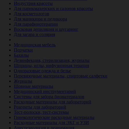
Индустрия красоты
Для парикмахерских и салонов красоты
Для косметологов
Для маникюра и педикюра
Для парафинотерапии
Восковая депиляция и шугаринг
Для загара и солярия
Ветеринария
Медицинская мебель
Перчатки
Бахилы
Дезинфекция, стерилизация, журналы
Шприцы, иглы, инфузионная терапия
Одноразовые одежда и белье
Перевязочные материалы, спиртовые салфетки
Журналы
Шовные материалы
Медицинский инструментарий
Системы для забора биоматериалов
Расходные материалы для лабораторий
Реагенты для лабораторий
Тест-полоски, тест-системы
Гинекологические расходные материалы
Расходные материалы для ЭКГ и УЗИ
Анестезиология и реанимация