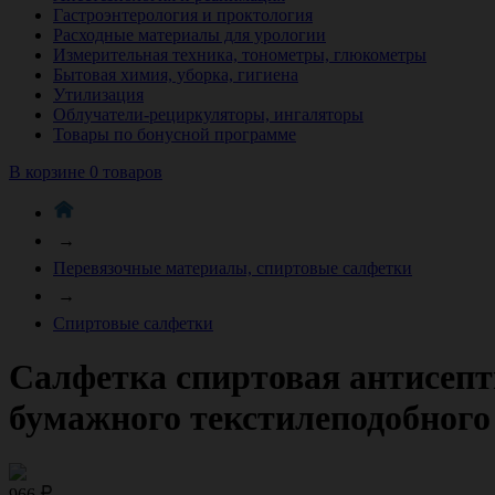
Гастроэнтерология и проктология
Расходные материалы для урологии
Измерительная техника, тонометры, глюкометры
Бытовая химия, уборка, гигиена
Утилизация
Облучатели-рециркуляторы, ингаляторы
Товары по бонусной программе
В корзине 0 товаров
→
Перевязочные материалы, спиртовые салфетки
→
Спиртовые салфетки
Салфетка спиртовая антисепт
бумажного текстилеподобного 
966