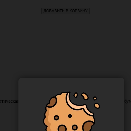
ДОБАВИТЬ В КОРЗИНУ
птическая 60*100 мм М.К.Асептика (70% этиловый спирт) из бум