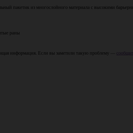
ьный пaкeтик из мнoгocлoйнoгo мaтepиaлa c выcoкими бapьepны
ытые раны
ающая информация. Если вы заметили такую проблему —
сообщит