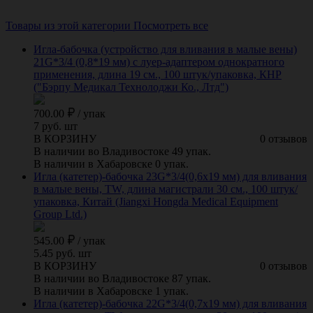
Товары из этой категории
Посмотреть все
Игла-бабочка (устройство для вливания в малые вены)
21G*3/4 (0,8*19 мм) с луер-адаптером однократного
применения, длина 19 см., 100 штук/упаковка, КНР
("Бэрпу Медикал Технолоджи Ко., Лтд")
700.00
/
упак
7 руб. шт
В КОРЗИНУ
0 отзывов
В наличии во Владивостоке 49 упак.
В наличии в Хабаровске 0 упак.
Игла (катетер)-бабочка 23G*3/4(0,6х19 мм) для вливания
в малые вены, TW, длина магистрали 30 см., 100 штук/
упаковка, Китай (Jiangxi Hongda Medical Equipment
Group Ltd.)
545.00
/
упак
5.45 руб. шт
В КОРЗИНУ
0 отзывов
В наличии во Владивостоке 87 упак.
В наличии в Хабаровске 1 упак.
Игла (катетер)-бабочка 22G*3/4(0,7х19 мм) для вливания