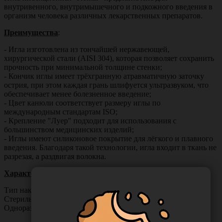
внутривенного, внутримышечного и подкожного введения в
организм человека различных лекарственных препаратов.
Преимущества
:
- Игла изготовлена из тончайшей нержавеющей,
хирургической стали (AISI 304), которая позволяет сохранить
прочность при минимальной толщине стенки;
- Кончик иглы имеет трёхгранную атравматичную заточку
острия, при этом каждая грань шлифуется ультразвуком, что
обеспечивает менее болезненное введение;
- Цвет канюли соответствует размеру иглы по
международным стандартам ISO;
- Крепление "Луер" подходит для использования с
большинством медицинских изделий;
- Иглы имеют силиконовое покрытие для лёгкого и плавного
введения. Благодаря такой технологии, игла входит в ткань не
разрезая, а раздвигая волокна.
Характеристики:
Тип наконечника: Luer Slip;
Стерильная (стерилизация этиленоксид (ЕО);
Одноразовая.