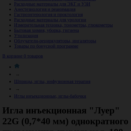
Расходные материалы для ЭКГ и УЗИ
Анестезиология и реанимация
Гастроэнтерология и проктология
Расходные материалы для урологии
Измерительная техника, тонометры, глюкометры
Бытовая химия, уборка, гигиена
Утилизация
Облучатели-рециркуляторы, ингаляторы
Товары по бонусной программе
В корзине 0 товаров
→
Шприцы, иглы, инфузионная терапия
→
Иглы инъекционные, иглы-бабочки
Игла инъекционная "Луер"
22G (0,7*40 мм) однократного