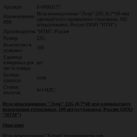
Артикул
Б-00002177
Игла инъекционная "Луер" 22G (0,7*40 мм)
Наименование
однократного применения стерильная, 100
ИМ
штук/упаковка, Россия (ООО "НТМ")
Производитель
"НТМ", Россия
Размер
22G
Количество в
100
упаковке
Единица
измерения для
шт
части товара:
Базовая
упак
единица
Ставки
Без НДС
налогов
Игла инъекционная "Луер" 22G (0,7*40 мм) однократного
применения стерильная, 100 штук/упаковка, Россия (ООО
"НТМ")
Описание
Игла инъекционная "Komar" предназначена для