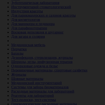
Зуботехническая лаборатория
Инструментарий стоматологический
Индустрия красоты
Для парикмахерских и салонов красоты
Для косметологов
Для маникюра и педикюра
Для парафинотерапии
Восковая депиляция и шугаринг
Для загара и солярия
Ветеринария
Медицинская мебель
Перчатки
Бахилы
Дезинфекция, стерилизация, журналы
Шприцы, иглы, инфузионная терапия
Одноразовые одежда и белье
Перевязочные материалы, спиртовые салфетки
Журналы
Шовные материалы
Медицинский инструментарий
Системы для забора биоматериалов
Расходные материалы для лабораторий
Реагенты для лабораторий
Тест-полоски, тест-системы
Гинекологические расходные материалы