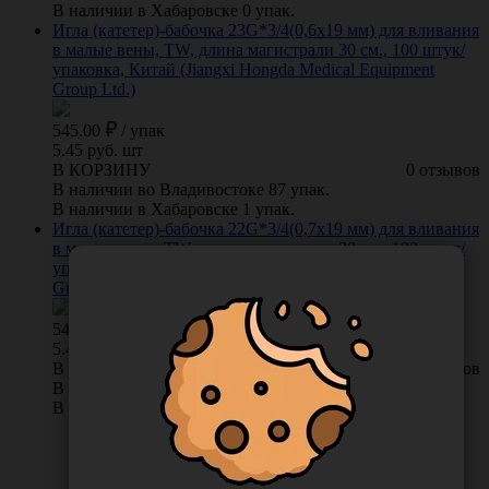
В наличии в Хабаровске 0 упак.
Игла (катетер)-бабочка 23G*3/4(0,6х19 мм) для вливания
в малые вены, TW, длина магистрали 30 см., 100 штук/
упаковка, Китай (Jiangxi Hongda Medical Equipment
Group Ltd.)
545.00
/
упак
5.45 руб. шт
В КОРЗИНУ
0 отзывов
В наличии во Владивостоке 87 упак.
В наличии в Хабаровске 1 упак.
Игла (катетер)-бабочка 22G*3/4(0,7х19 мм) для вливания
в малые вены, TW, длина магистрали 30 см., 100 штук/
упаковка, Китай (Jiangxi Hongda Medical Equipment
Group Ltd.)
545.00
/
упак
5.45 руб. шт
В КОРЗИНУ
0 отзывов
В наличии во Владивостоке 26 упак.
В наличии в Хабаровске 6 упак.