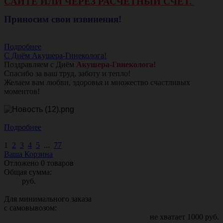
САЙТЕ ИЛИ ЧЕРЕЗ РАСЧЕТНЫЙ СЧЕТ.
Приносим свои извинения!
Подробнее
С Днём Акушера-Гинеколога!
Поздравляем с Днём
Акушера-Гинеколога!
Спасибо за ваш труд, заботу и тепло!
Желаем вам любви, здоровья и множество счастливых
моментов!
Подробнее
1
2
3
4
5
...
77
Ваша Корзина
Отложено
0
товаров
Общая сумма:
руб.
Для минимального заказа
с самовывозом:
не хватает
1000
руб.