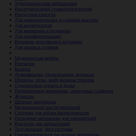
Зуботехническая лаборатория
Инструментарий стоматологический
Индустрия красоты
Для парикмахерских и салонов красоты
Для косметологов
Для маникюра и педикюра
Для парафинотерапии
Восковая депиляция и шугаринг
Для загара и солярия
Ветеринария
Медицинская мебель
Перчатки
Бахилы
Дезинфекция, стерилизация, журналы
Шприцы, иглы, инфузионная терапия
Одноразовые одежда и белье
Перевязочные материалы, спиртовые салфетки
Журналы
Шовные материалы
Медицинский инструментарий
Системы для забора биоматериалов
Расходные материалы для лабораторий
Реагенты для лабораторий
Тест-полоски, тест-системы
Гинекологические расходные материалы