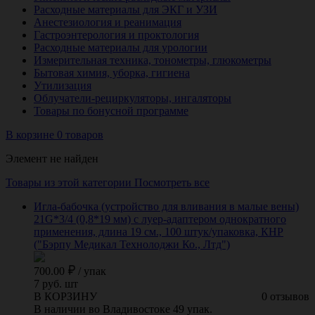
Расходные материалы для ЭКГ и УЗИ
Анестезиология и реанимация
Гастроэнтерология и проктология
Расходные материалы для урологии
Измерительная техника, тонометры, глюкометры
Бытовая химия, уборка, гигиена
Утилизация
Облучатели-рециркуляторы, ингаляторы
Товары по бонусной программе
В корзине 0 товаров
Элемент не найден
Товары из этой категории
Посмотреть все
Игла-бабочка (устройство для вливания в малые вены)
21G*3/4 (0,8*19 мм) с луер-адаптером однократного
применения, длина 19 см., 100 штук/упаковка, КНР
("Бэрпу Медикал Технолоджи Ко., Лтд")
700.00
/
упак
7 руб. шт
В КОРЗИНУ
0 отзывов
В наличии во Владивостоке 49 упак.