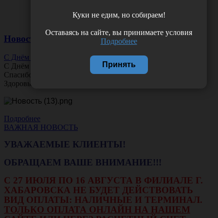
Куки не едим, но собираем!
Оставаясь на сайте, вы принимаете условия
Новости
Подробнее
С Днём Офтальмолога!
Принять
С Днём
Офтальмолога
!
Спасибо за ясное зрение и заботу о пациентах.
Здоровья вам и новых профессиональных побед!
Подробнее
ВАЖНАЯ НОВОСТЬ
УВАЖАЕМЫЕ КЛИЕНТЫ!
ОБРАЩАЕМ ВАШЕ ВНИМАНИЕ!!!
С 27 ИЮЛЯ ПО 16 АВГУСТА В ФИЛИАЛЕ Г.
ХАБАРОВСКА НЕ БУДЕТ ДЕЙСТВОВАТЬ
ВИД ОПЛАТЫ: НАЛИЧНЫЕ И ТЕРМИНАЛ.
ТОЛЬКО ОПЛАТА ОНЛАЙН НА НАШЕМ