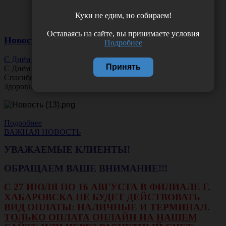
Куки не едим, но собираем!
Оставаясь на сайте, вы принимаете условия
Новости
Подробнее
С Днём Офтальмолога!
Принять
С Днём
Офтальмолога
!
Спасибо за ясное зрение и заботу о пациентах.
Здоровья вам и новых профессиональных побед!
Подробнее
ВАЖНАЯ НОВОСТЬ
УВАЖАЕМЫЕ КЛИЕНТЫ!
ОБРАЩАЕМ ВАШЕ ВНИМАНИЕ!!!
С 27 ИЮЛЯ ПО 16 АВГУСТА В ФИЛИАЛЕ Г.
ХАБАРОВСКА НЕ БУДЕТ ДЕЙСТВОВАТЬ
ВИД ОПЛАТЫ: НАЛИЧНЫЕ И ТЕРМИНАЛ.
ТОЛЬКО ОПЛАТА ОНЛАЙН НА НАШЕМ