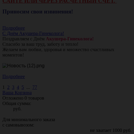
САЙТЕ ИЛИ ЧЕРЕЗ РАСЧЕТНЫЙ СЧЕТ.
Приносим свои извинения!
Подробнее
С Днём Акушера-Гинеколога!
Поздравляем с Днём
Акушера-Гинеколога!
Спасибо за ваш труд, заботу и тепло!
Желаем вам любви, здоровья и множество счастливых
моментов!
Подробнее
1
2
3
4
5
...
77
Ваша Корзина
Отложено
0
товаров
Общая сумма:
руб.
Для минимального заказа
с самовывозом:
не хватает
1000
руб.