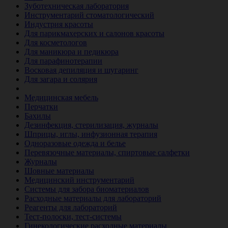
Зуботехническая лаборатория
Инструментарий стоматологический
Индустрия красоты
Для парикмахерских и салонов красоты
Для косметологов
Для маникюра и педикюра
Для парафинотерапии
Восковая депиляция и шугаринг
Для загара и солярия
Ветеринария
Медицинская мебель
Перчатки
Бахилы
Дезинфекция, стерилизация, журналы
Шприцы, иглы, инфузионная терапия
Одноразовые одежда и белье
Перевязочные материалы, спиртовые салфетки
Журналы
Шовные материалы
Медицинский инструментарий
Системы для забора биоматериалов
Расходные материалы для лабораторий
Реагенты для лабораторий
Тест-полоски, тест-системы
Гинекологические расходные материалы