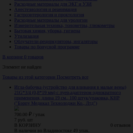
Расходные материалы для ЭКГ и УЗИ
Анестезиология и реанимация
Гастроэнтерология и проктология
Расходные материалы для урологии
Измерительная техника, тонометры, глюкометры
Бытовая химия, уборка, гигиена
Утилизация
Облучатели-рециркуляторы, ингаляторы
Товары по бонусной программе
В корзине 0 товаров
Элемент не найден
Товары из этой категории
Посмотреть все
Игла-бабочка (устройство для вливания в малые вены)
21G*3/4 (0,8*19 мм) с луер-адаптером однократного
применения, длина 19 см., 100 штук/упаковка, КНР
("Бэрпу Медикал Технолоджи Ко., Лтд")
700.00
/
упак
7 руб. шт
В КОРЗИНУ
0 отзывов
В наличии во Владивостоке 49 упак.