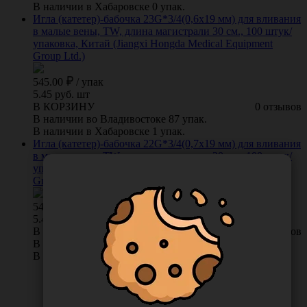
В наличии в Хабаровске 0 упак.
Игла (катетер)-бабочка 23G*3/4(0,6х19 мм) для вливания
в малые вены, TW, длина магистрали 30 см., 100 штук/
упаковка, Китай (Jiangxi Hongda Medical Equipment
Group Ltd.)
545.00
/
упак
5.45 руб. шт
В КОРЗИНУ
0 отзывов
В наличии во Владивостоке 87 упак.
В наличии в Хабаровске 1 упак.
Игла (катетер)-бабочка 22G*3/4(0,7х19 мм) для вливания
в малые вены, TW, длина магистрали 30 см., 100 штук/
упаковка, Китай (Jiangxi Hongda Medical Equipment
Group Ltd.)
545.00
/
упак
5.45 руб. шт
В КОРЗИНУ
0 отзывов
В наличии во Владивостоке 26 упак.
В наличии в Хабаровске 6 упак.