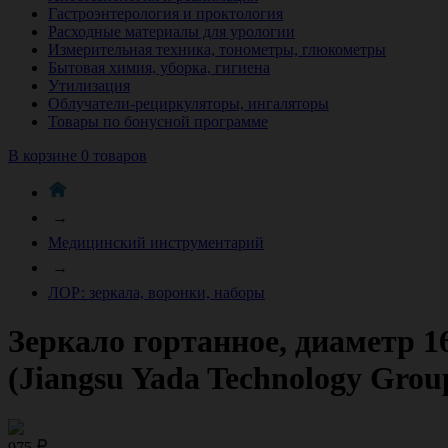
Гастроэнтерология и проктология
Расходные материалы для урологии
Измерительная техника, тонометры, глюкометры
Бытовая химия, уборка, гигиена
Утилизация
Облучатели-рециркуляторы, ингаляторы
Товары по бонусной программе
В корзине 0 товаров
→
Медицинский инструментарий
→
ЛОР: зеркала, воронки, наборы
Зеркало гортанное, диаметр 1
(Jiangsu Yada Technology Group
975