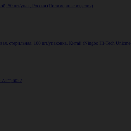
ой, 50 шт/упак, Россия (Полимерные изделия)
ая, стерильная, 100 шт/упаковка, Китай (Ningbo Hi-Tech Unicmed 
г АГ") 6022