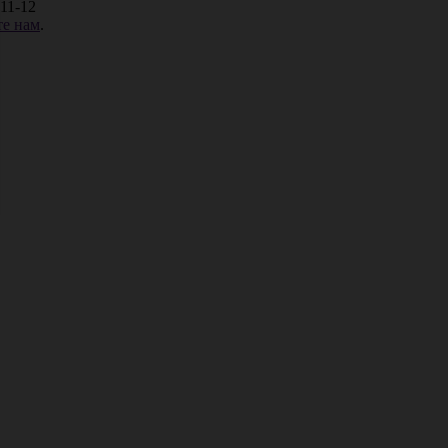
P11-12
е нам
.