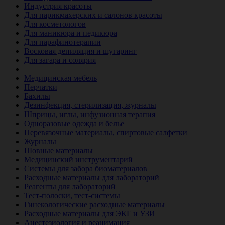
Индустрия красоты
Для парикмахерских и салонов красоты
Для косметологов
Для маникюра и педикюра
Для парафинотерапии
Восковая депиляция и шугаринг
Для загара и солярия
Ветеринария
Медицинская мебель
Перчатки
Бахилы
Дезинфекция, стерилизация, журналы
Шприцы, иглы, инфузионная терапия
Одноразовые одежда и белье
Перевязочные материалы, спиртовые салфетки
Журналы
Шовные материалы
Медицинский инструментарий
Системы для забора биоматериалов
Расходные материалы для лабораторий
Реагенты для лабораторий
Тест-полоски, тест-системы
Гинекологические расходные материалы
Расходные материалы для ЭКГ и УЗИ
Анестезиология и реанимация