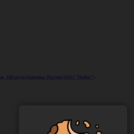
м, 100 штук/упаковка, Россия (ООО "Ирбис")