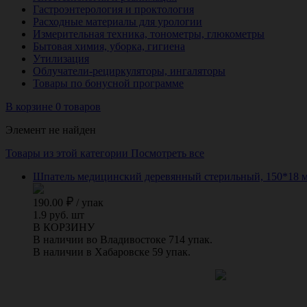
Гастроэнтерология и проктология
Расходные материалы для урологии
Измерительная техника, тонометры, глюкометры
Бытовая химия, уборка, гигиена
Утилизация
Облучатели-рециркуляторы, ингаляторы
Товары по бонусной программе
В корзине 0 товаров
Элемент не найден
Товары из этой категории
Посмотреть все
Шпатель медицинский деревянный стерильный, 150*18 м
190.00
/
упак
1.9 руб. шт
В КОРЗИНУ
В наличии во Владивостоке 714 упак.
В наличии в Хабаровске 59 упак.