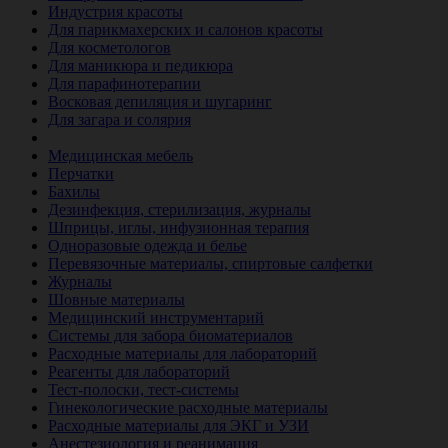
Индустрия красоты
Для парикмахерских и салонов красоты
Для косметологов
Для маникюра и педикюра
Для парафинотерапии
Восковая депиляция и шугаринг
Для загара и солярия
Ветеринария
Медицинская мебель
Перчатки
Бахилы
Дезинфекция, стерилизация, журналы
Шприцы, иглы, инфузионная терапия
Одноразовые одежда и белье
Перевязочные материалы, спиртовые салфетки
Журналы
Шовные материалы
Медицинский инструментарий
Системы для забора биоматериалов
Расходные материалы для лабораторий
Реагенты для лабораторий
Тест-полоски, тест-системы
Гинекологические расходные материалы
Расходные материалы для ЭКГ и УЗИ
Анестезиология и реанимация