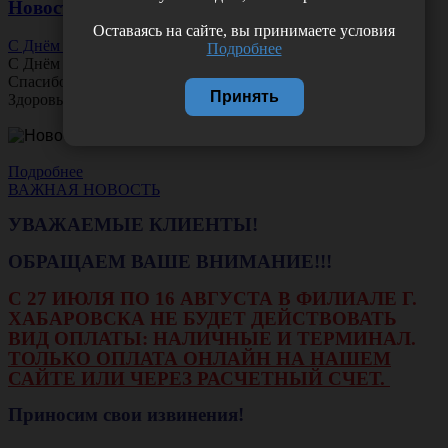
Новости
Оставаясь на сайте, вы принимаете условия
С Днём Офтальмолога!
Подробнее
С Днём
Офтальмолога
!
Спасибо за ясное зрение и заботу о пациентах.
Принять
Здоровья вам и новых профессиональных побед!
Подробнее
ВАЖНАЯ НОВОСТЬ
УВАЖАЕМЫЕ КЛИЕНТЫ!
ОБРАЩАЕМ ВАШЕ ВНИМАНИЕ!!!
С 27 ИЮЛЯ ПО 16 АВГУСТА В ФИЛИАЛЕ Г.
ХАБАРОВСКА НЕ БУДЕТ ДЕЙСТВОВАТЬ
ВИД ОПЛАТЫ: НАЛИЧНЫЕ И ТЕРМИНАЛ.
ТОЛЬКО ОПЛАТА ОНЛАЙН НА НАШЕМ
САЙТЕ ИЛИ ЧЕРЕЗ РАСЧЕТНЫЙ СЧЕТ.
Приносим свои извинения!