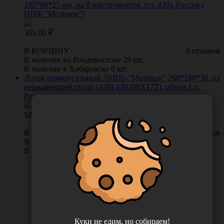
195*90*25 мм, на 8 инструментов, (ст. 430), Россия (
НПФ "Медикон")
305.00
В КОРЗИНУ
0 отзывов
В наличии во Владивостоке 29 шт.
В наличии в Хабаровске 0 шт.
Лоток прямоугольный ЛМПр-"Медикон" 260*180*30, из
нержавеющей стали (AISI 430 (08Х17Т), объем 1 л,
Россия
522.00
В КОРЗИНУ
0 отзывов
В наличии во Владивостоке 13 шт.
В наличии в Хабаровске 0 шт.
Куки не едим, но собираем!