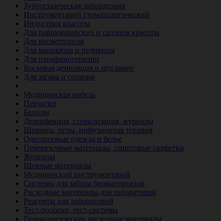
Зуботехническая лаборатория
Инструментарий стоматологический
Индустрия красоты
Для парикмахерских и салонов красоты
Для косметологов
Для маникюра и педикюра
Для парафинотерапии
Восковая депиляция и шугаринг
Для загара и солярия
Ветеринария
Медицинская мебель
Перчатки
Бахилы
Дезинфекция, стерилизация, журналы
Шприцы, иглы, инфузионная терапия
Одноразовые одежда и белье
Перевязочные материалы, спиртовые салфетки
Журналы
Шовные материалы
Медицинский инструментарий
Системы для забора биоматериалов
Расходные материалы для лабораторий
Реагенты для лабораторий
Тест-полоски, тест-системы
Гинекологические расходные материалы