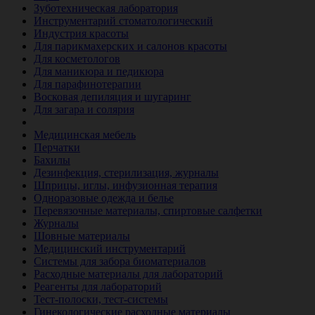
Зуботехническая лаборатория
Инструментарий стоматологический
Индустрия красоты
Для парикмахерских и салонов красоты
Для косметологов
Для маникюра и педикюра
Для парафинотерапии
Восковая депиляция и шугаринг
Для загара и солярия
Ветеринария
Медицинская мебель
Перчатки
Бахилы
Дезинфекция, стерилизация, журналы
Шприцы, иглы, инфузионная терапия
Одноразовые одежда и белье
Перевязочные материалы, спиртовые салфетки
Журналы
Шовные материалы
Медицинский инструментарий
Системы для забора биоматериалов
Расходные материалы для лабораторий
Реагенты для лабораторий
Тест-полоски, тест-системы
Гинекологические расходные материалы