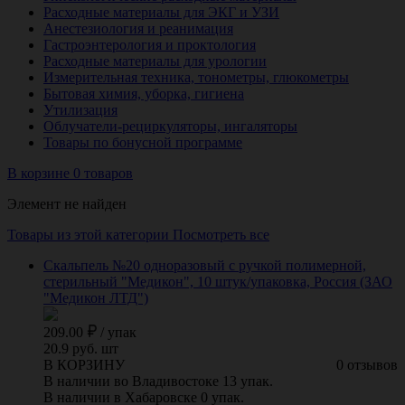
Расходные материалы для ЭКГ и УЗИ
Анестезиология и реанимация
Гастроэнтерология и проктология
Расходные материалы для урологии
Измерительная техника, тонометры, глюкометры
Бытовая химия, уборка, гигиена
Утилизация
Облучатели-рециркуляторы, ингаляторы
Товары по бонусной программе
В корзине 0 товаров
Элемент не найден
Товары из этой категории
Посмотреть все
Скальпель №20 одноразовый с ручкой полимерной,
стерильный "Медикон", 10 штук/упаковка, Россия (ЗАО
"Медикон ЛТД")
209.00
/
упак
20.9 руб. шт
В КОРЗИНУ
0 отзывов
В наличии во Владивостоке 13 упак.
В наличии в Хабаровске 0 упак.