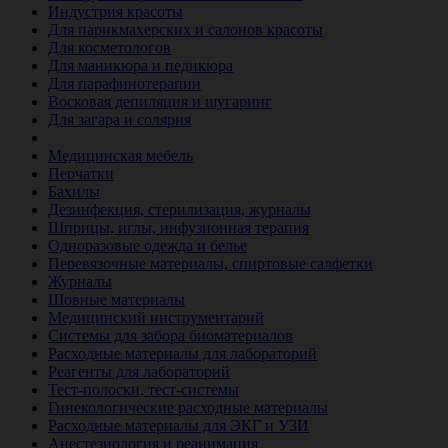
Индустрия красоты
Для парикмахерских и салонов красоты
Для косметологов
Для маникюра и педикюра
Для парафинотерапии
Восковая депиляция и шугаринг
Для загара и солярия
Ветеринария
Медицинская мебель
Перчатки
Бахилы
Дезинфекция, стерилизация, журналы
Шприцы, иглы, инфузионная терапия
Одноразовые одежда и белье
Перевязочные материалы, спиртовые салфетки
Журналы
Шовные материалы
Медицинский инструментарий
Системы для забора биоматериалов
Расходные материалы для лабораторий
Реагенты для лабораторий
Тест-полоски, тест-системы
Гинекологические расходные материалы
Расходные материалы для ЭКГ и УЗИ
Анестезиология и реанимация