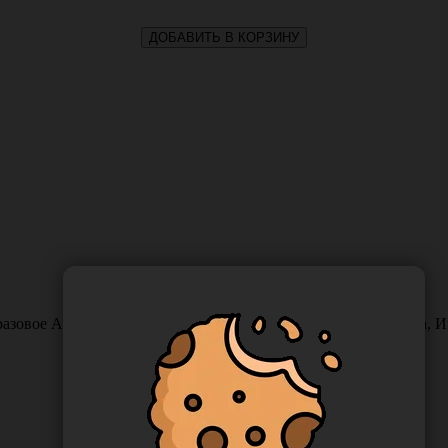
ДОБАВИТЬ В КОРЗИНУ
азовое Apexmed №15 из углеродистой стали, 100 шт/упаковка, Инд