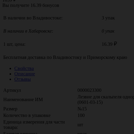
Вы получите
16.39
бонусов
В наличии во Владивостоке:
3 упак
В наличии в Хабаровске:
0 упак
1 шт, цена:
16.39
Бесплатная доставка по
Владивостоку
и
Приморскому краю
Свойства
Описание
Отзывы
Артикул
0000023300
Лезвие для скальпеля однор
Наименование ИМ
(0601-03-15)
Размер
№15
Количество в упаковке
100
Единица измерения для части
шт
товара:
Базовая единица
упак