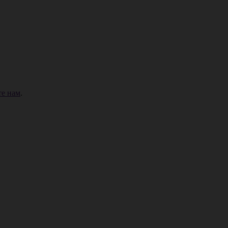
е нам
.