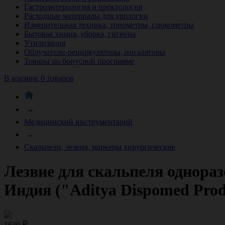
Гастроэнтерология и проктология
Расходные материалы для урологии
Измерительная техника, тонометры, глюкометры
Бытовая химия, уборка, гигиена
Утилизация
Облучатели-рециркуляторы, ингаляторы
Товары по бонусной программе
В корзине 0 товаров
→
Медицинский инструментарий
→
Скальпели, лезвия, маркеры хирургические
Лезвие для скальпеля однораз
Индия ("Aditya Dispomed Produ
1639