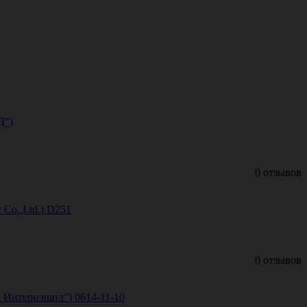
Д")
0 отзывов
 Co.,Ltd.) D251
0 отзывов
 Интернэшнл") 0614-11-10