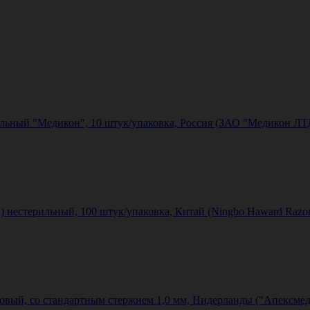
льный "Медикон", 10 штук/упаковка, Россия (ЗАО "Медикон ЛТ
) нестерильный, 100 штук/упаковка, Китай (Ningbo Haward Razor
вый, cо стандартным стержнем 1,0 мм, Нидерланды ("Апексмед