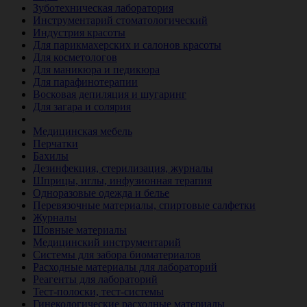
Зуботехническая лаборатория
Инструментарий стоматологический
Индустрия красоты
Для парикмахерских и салонов красоты
Для косметологов
Для маникюра и педикюра
Для парафинотерапии
Восковая депиляция и шугаринг
Для загара и солярия
Ветеринария
Медицинская мебель
Перчатки
Бахилы
Дезинфекция, стерилизация, журналы
Шприцы, иглы, инфузионная терапия
Одноразовые одежда и белье
Перевязочные материалы, спиртовые салфетки
Журналы
Шовные материалы
Медицинский инструментарий
Системы для забора биоматериалов
Расходные материалы для лабораторий
Реагенты для лабораторий
Тест-полоски, тест-системы
Гинекологические расходные материалы