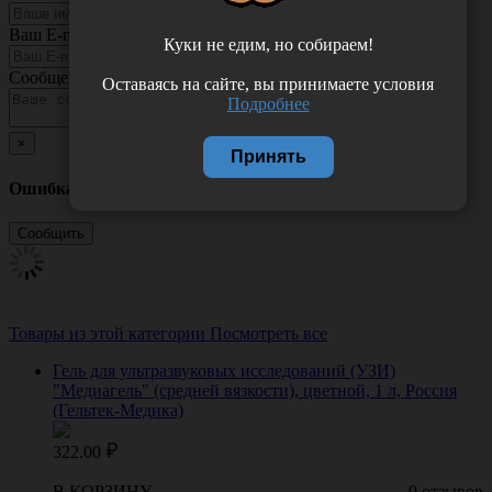
Ваш E-mail
Куки не едим, но собираем!
Сообщение
Оставаясь на сайте, вы принимаете условия
Подробнее
×
Принять
Ошибка
Товары из этой категории
Посмотреть все
Гель для ультразвуковых исследований (УЗИ)
"Медиагель" (средней вязкости), цветной, 1 л, Россия
(Гельтек-Медика)
322.00
В КОРЗИНУ
0 отзывов