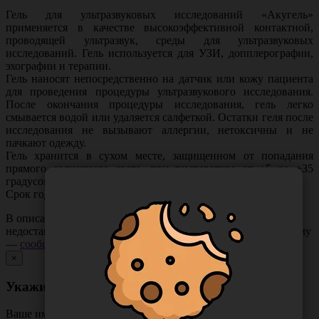
Гель для ультразвуковых исследований «Акугель»
применяется в качестве высокоэффективной контактной,
проводящей ультразвук, среды для ультразвуковых
исследований. Гель используется для УЗИ, допплерографии,
эхографии и терапии.
Гель наносят непосредственно на датчик или кожу пациента
для проведения процедуры ультразвукового исследования.
После окончания процедуры исследования, гель легко
смывается водой или удаляется салфеткой. Остатки геля после
исследования не вызывают аллергии, нетоксичны и не
пачкают одежду.
Гель хранится в сухом месте, защищенном от попадания
прямого солнечного света, при температуре от +5 до +35
градусов Цельсия. Не допускается замораживание геля.
Срок годности 3 года со дня производства.
В описании товара могут иметь место неточности или
недостающая информация. Если вы заметили такую проблему
—
сообщите нам
.
×
Укажите неточность в описании товара
Ваше имя