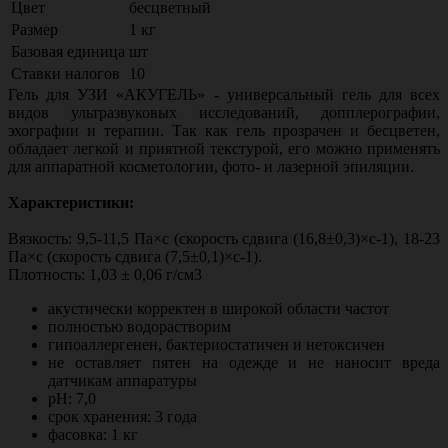
Цвет
бесцветный
Размер
1 кг
Базовая единица
шт
Ставки налогов
10
Гель для УЗИ «АКУГЕЛЬ» - универсальный гель для всех
видов ультразвуковых исследований, допплерографии,
эхографии и терапии. Так как гель прозрачен и бесцветен,
обладает легкой и приятной текстурой, его можно применять
для аппаратной косметологии, фото- и лазерной эпиляции.
Характеристики:
Вязкость: 9,5-11,5 Па×c (скорость сдвига (16,8±0,3)×c-1), 18-23
Па×c (скорость сдвига (7,5±0,1)×c-1).
Плотность: 1,03 ± 0,06 г/см3
акустически корректен в широкой области частот
полностью водорастворим
гипоаллергенен, бактериостатичен и нетоксичен
не оставляет пятен на одежде и не наносит вреда
датчикам аппаратуры
pH: 7,0
срок хранения: 3 года
фасовка: 1 кг