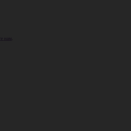
е нам
.