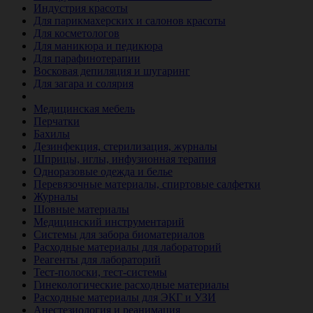
Индустрия красоты
Для парикмахерских и салонов красоты
Для косметологов
Для маникюра и педикюра
Для парафинотерапии
Восковая депиляция и шугаринг
Для загара и солярия
Ветеринария
Медицинская мебель
Перчатки
Бахилы
Дезинфекция, стерилизация, журналы
Шприцы, иглы, инфузионная терапия
Одноразовые одежда и белье
Перевязочные материалы, спиртовые салфетки
Журналы
Шовные материалы
Медицинский инструментарий
Системы для забора биоматериалов
Расходные материалы для лабораторий
Реагенты для лабораторий
Тест-полоски, тест-системы
Гинекологические расходные материалы
Расходные материалы для ЭКГ и УЗИ
Анестезиология и реанимация