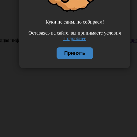
Куки не едим, но собираем!
Оставаясь на сайте, вы принимаете условия
Подробнее
ающая информация. Если вы заметили такую проблему —
сообщит
Принять