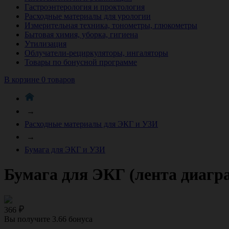
Гастроэнтерология и проктология
Расходные материалы для урологии
Измерительная техника, тонометры, глюкометры
Бытовая химия, уборка, гигиена
Утилизация
Облучатели-рециркуляторы, ингаляторы
Товары по бонусной программе
В корзине 0 товаров
→
Расходные материалы для ЭКГ и УЗИ
→
Бумага для ЭКГ и УЗИ
Бумага для ЭКГ (лента диагра
366
Вы получите
3.66
бонуса