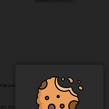
ДОБАВИТЬ В КОРЗИНУ
*18 сетка внутрь, Россия 4063
7402, Nihon Kohden