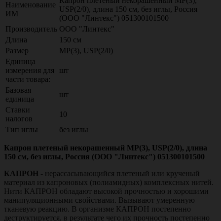
Капрон плетеный некорашенный МР(3),
Наименование
USP(2/0), длина 150 см, без иглы, Россия
ИМ
(ООО "Линтекс") 051300101500
Производитель
ООО "Линтекс"
Длина
150 см
Размер
МР(3), USP(2/0)
Единица
измерения для
шт
части товара:
Базовая
шт
единица
Ставки
10
налогов
Тип иглы
без иглы
Капрон плетеный некорашенный МР(3), USP(2/0), длина
150 см, без иглы, Россия (ООО "Линтекс") 051300101500
КАПРОН
- нерассасывающийся плетеный или крученый
материал из капроновых (полиамидных) комплексных нитей.
Нити КАПРОН обладают высокой прочностью и хорошими
манипуляционными свойствами. Вызывают умеренную
тканевую реакцию. В организме КАПРОН постепенно
деструктируется, в результате чего их прочность постепенно