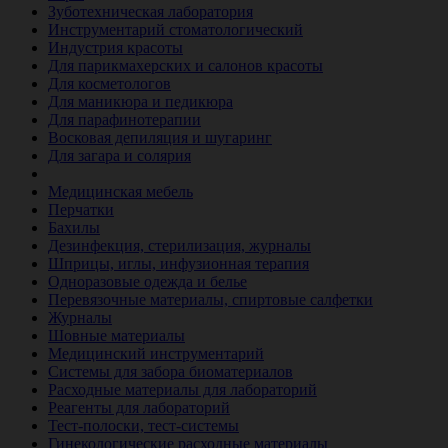
Зуботехническая лаборатория
Инструментарий стоматологический
Индустрия красоты
Для парикмахерских и салонов красоты
Для косметологов
Для маникюра и педикюра
Для парафинотерапии
Восковая депиляция и шугаринг
Для загара и солярия
Ветеринария
Медицинская мебель
Перчатки
Бахилы
Дезинфекция, стерилизация, журналы
Шприцы, иглы, инфузионная терапия
Одноразовые одежда и белье
Перевязочные материалы, спиртовые салфетки
Журналы
Шовные материалы
Медицинский инструментарий
Системы для забора биоматериалов
Расходные материалы для лабораторий
Реагенты для лабораторий
Тест-полоски, тест-системы
Гинекологические расходные материалы