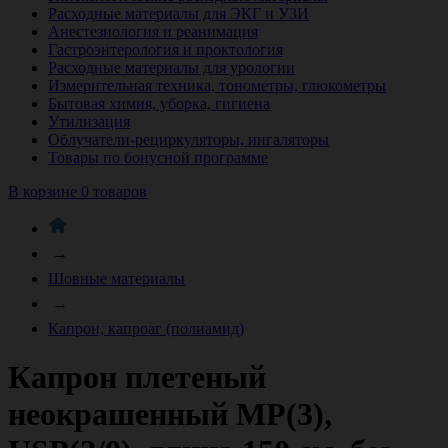
Расходные материалы для ЭКГ и УЗИ
Анестезиология и реанимация
Гастроэнтерология и проктология
Расходные материалы для урологии
Измерительная техника, тонометры, глюкометры
Бытовая химия, уборка, гигиена
Утилизация
Облучатели-рециркуляторы, ингаляторы
Товары по бонусной программе
В корзине 0 товаров
→
Шовные материалы
→
Капрон, капроаг (полиамид)
Капрон плетеный
неокрашенный МР(3),