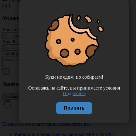
×
Укажите неточность в описании товара
Ваше имя
Ваш E-mail
Сообщение
×
Куки не едим, но собираем!
Ошибка
Оставаясь на сайте, вы принимаете условия
Подробнее
Принять
Товары из этой категории
Посмотреть все
Капрон плетеный неокрашенный МР(5), USP(2),