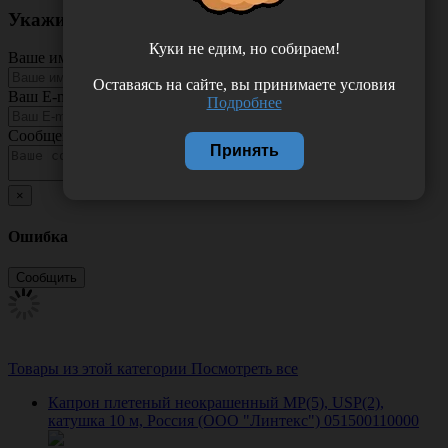
Укажите неточность в описании товара
Куки не едим, но собираем!
Ваше имя
Оставаясь на сайте, вы принимаете условия
Ваш E-mail
Подробнее
Сообщение
Принять
×
Ошибка
Товары из этой категории
Посмотреть все
Капрон плетеный неокрашенный МР(5), USP(2),
катушка 10 м, Россия (ООО "Линтекс") 051500110000