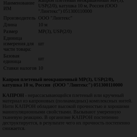
Капрон плетеный неокрашенный МР(3),
Наименование
USP(2/0), катушка 10 м, Россия (ООО
ИМ
"Линтекс") 051300110000
Производитель
ООО "Линтекс"
Длина
10 м
Размер
МР(3), USP(2/0)
Единица
измерения для
шт
части товара:
Базовая
шт
единица
Ставки налогов
10
Капрон плетеный неокрашенный МР(3), USP(2/0),
катушка 10 м, Россия (ООО "Линтекс") 051300110000
КАПРОН
- нерассасывающийся плетеный или крученый
материал из капроновых (полиамидных) комплексных нитей.
Нити КАПРОН обладают высокой прочностью и хорошими
манипуляционными свойствами. Вызывают умеренную
тканевую реакцию. В организме КАПРОН постепенно
деструктируется, в результате чего их прочность постепенно
снижается.