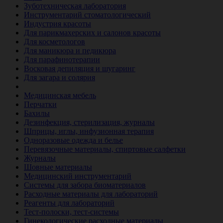
Зуботехническая лаборатория
Инструментарий стоматологический
Индустрия красоты
Для парикмахерских и салонов красоты
Для косметологов
Для маникюра и педикюра
Для парафинотерапии
Восковая депиляция и шугаринг
Для загара и солярия
Ветеринария
Медицинская мебель
Перчатки
Бахилы
Дезинфекция, стерилизация, журналы
Шприцы, иглы, инфузионная терапия
Одноразовые одежда и белье
Перевязочные материалы, спиртовые салфетки
Журналы
Шовные материалы
Медицинский инструментарий
Системы для забора биоматериалов
Расходные материалы для лабораторий
Реагенты для лабораторий
Тест-полоски, тест-системы
Гинекологические расходные материалы