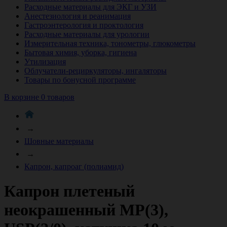
Расходные материалы для ЭКГ и УЗИ
Анестезиология и реанимация
Гастроэнтерология и проктология
Расходные материалы для урологии
Измерительная техника, тонометры, глюкометры
Бытовая химия, уборка, гигиена
Утилизация
Облучатели-рециркуляторы, ингаляторы
Товары по бонусной программе
В корзине 0 товаров
→
Шовные материалы
→
Капрон, капроаг (полиамид)
Капрон плетеный
неокрашенный МР(3),