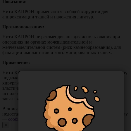
Показания:
Нити КАПРОН применяются в общей хирургии для
аппроксимации тканей и наложения лигатур.
Противопоказания:
Нити КАПРОН не рекомендованы для использования при
операциях на органах мочевыделительной и
желчевыделительной систем (риск камнеобразования), для
фиксации имплантатов и контаминированных тканях.
Применение:
Нити КАПРОН рекомендованы для наложения швов на коже,
подкожной клетчатке, мышцах, апоневрозе, в
хирургии трахеи и бронхов. Нити достаточно прочны,
эластичны, легко вяжутся хирургическими узлами с
использованием стандартной мануальной техники
завязывания, а также с помощью инструментов.
В описании товара могут иметь место неточности или
недостающая информация. Если вы заметили такую проблему
—
сообщите нам
.
×