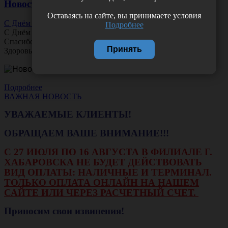
Новости
Оставаясь на сайте, вы принимаете условия
С Днём Офтальмолога!
Подробнее
С Днём
Офтальмолога
!
Спасибо за ясное зрение и заботу о пациентах.
Принять
Здоровья вам и новых профессиональных побед!
Подробнее
ВАЖНАЯ НОВОСТЬ
УВАЖАЕМЫЕ КЛИЕНТЫ!
ОБРАЩАЕМ ВАШЕ ВНИМАНИЕ!!!
С 27 ИЮЛЯ ПО 16 АВГУСТА В ФИЛИАЛЕ Г.
ХАБАРОВСКА НЕ БУДЕТ ДЕЙСТВОВАТЬ
ВИД ОПЛАТЫ: НАЛИЧНЫЕ И ТЕРМИНАЛ.
ТОЛЬКО ОПЛАТА ОНЛАЙН НА НАШЕМ
САЙТЕ ИЛИ ЧЕРЕЗ РАСЧЕТНЫЙ СЧЕТ.
Приносим свои извинения!