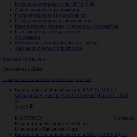
Расходные материалы для ЭКГ и УЗИ
Анестезиология и реанимация
Гастроэнтерология и проктология
Расходные материалы для урологии
Измерительная техника, тонометры, глюкометры
Бытовая химия, уборка, гигиена
Утилизация
Облучатели-рециркуляторы, ингаляторы
Товары по бонусной программе
В корзине 0 товаров
Элемент не найден
Товары из этой категории
Посмотреть все
Капрон плетеный неокрашенный МР(5), USP(2),
катушка 10 м, Россия (ООО "Линтекс") 051500110000
244.00
В КОРЗИНУ
0 отзывов
В наличии во Владивостоке 98 шт.
В наличии в Хабаровске 0 шт.
Капрон плетеный неокрашенный МР(2), USP(3/0), 75