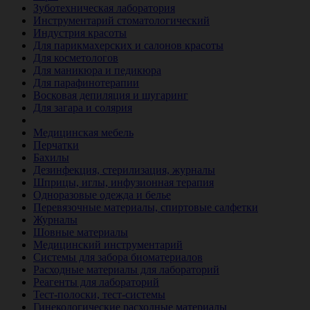
Зуботехническая лаборатория
Инструментарий стоматологический
Индустрия красоты
Для парикмахерских и салонов красоты
Для косметологов
Для маникюра и педикюра
Для парафинотерапии
Восковая депиляция и шугаринг
Для загара и солярия
Ветеринария
Медицинская мебель
Перчатки
Бахилы
Дезинфекция, стерилизация, журналы
Шприцы, иглы, инфузионная терапия
Одноразовые одежда и белье
Перевязочные материалы, спиртовые салфетки
Журналы
Шовные материалы
Медицинский инструментарий
Системы для забора биоматериалов
Расходные материалы для лабораторий
Реагенты для лабораторий
Тест-полоски, тест-системы
Гинекологические расходные материалы