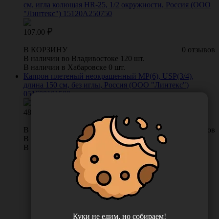
см, игла колющая HR-25, 1/2 окружности, Россия (ООО
"Линтекс") 15120A250750
107.00
В КОРЗИНУ
0 отзывов
В наличии во Владивостоке 120 шт.
В наличии в Хабаровске 0 шт.
Капрон плетеный неокрашенный МР(6), USP(3/4),
длина 150 см, без иглы, Россия (ООО "Линтекс")
051600101500
48.00
В КОРЗИНУ
0 отзывов
В наличии во Владивостоке 40 шт.
В наличии в Хабаровске 0 шт.
Куки не едим, но собираем!