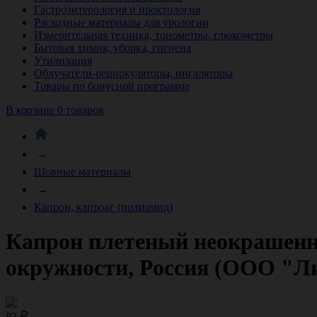
Гастроэнтерология и проктология
Расходные материалы для урологии
Измерительная техника, тонометры, глюкометры
Бытовая химия, уборка, гигиена
Утилизация
Облучатели-рециркуляторы, ингаляторы
Товары по бонусной программе
В корзине 0 товаров
→
Шовные материалы
→
Капрон, капроаг (полиамид)
Капрон плетеный неокрашенный
окружности, Россия (ООО "Ли
83