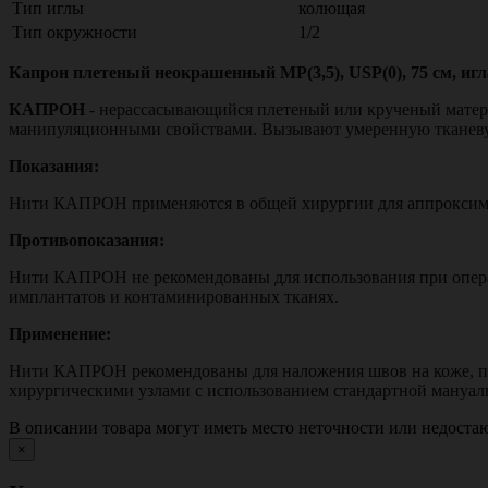
Тип иглы
колющая
Тип окружности
1/2
Капрон плетеный неокрашенный МР(3,5), USP(0), 75 см, иг
КАПРОН
- нерассасывающийся плетеный или крученый мате
манипуляционными свойствами. Вызывают умеренную тканевую 
Показания:
Нити КАПРОН применяются в общей хирургии для аппроксима
Противопоказания:
Нити КАПРОН не рекомендованы для использования при операц
имплантатов и контаминированных тканях.
Применение:
Нити КАПРОН рекомендованы для наложения швов на коже, под
хирургическими узлами с использованием стандартной мануал
В описании товара могут иметь место неточности или недост
×