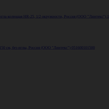
 игла колющая HR-25, 1/2 окружности, Россия (ООО "Линтекс")
50 см, без иглы, Россия (ООО "Линтекс") 051600101500