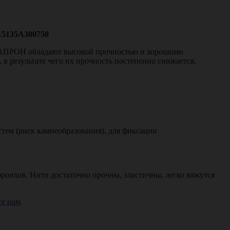
15135A300750
КАПРОН обладают высокой прочностью и хорошими
результате чего их прочность постепенно снижается.
ем (риск камнеобразования), для фиксации
ронхов. Нити достаточно прочны, эластичны, легко вяжутся
е нам
.