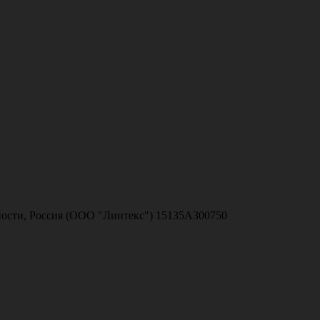
ности, Россия (ООО "Линтекс") 15135A300750