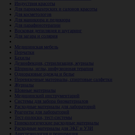
Индустрия красоты
Для парикмахерских и салонов красоты
Для косметологов
Для маникюра и педикюра
Для парафинотерапии
Восковая депиляция и шугаринг
Для загара и солярия
Ветеринария
Медицинская мебель
Перчатки
Бахилы
Дезинфекция, стерилизация, журналы
Шприцы, иглы, инфузионная терапия
Одноразовые одежда и белье
Перевязочные материалы, спиртовые салфетки
Журналы
Шовные материалы
Медицинский инструментарий
Системы для забора биоматериалов
Расходные материалы для лабораторий
Реагенты для лабораторий
Тест-полоски, тест-системы
Гинекологические расходные материалы
Расходные материалы для ЭКГ и УЗИ
Анестезиология и реанимация