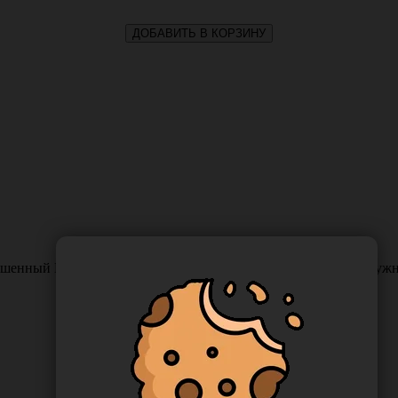
ДОБАВИТЬ В КОРЗИНУ
шенный МР(3,5), USP(0), 75 см, игла колющая HR-30, 1/2 окруж