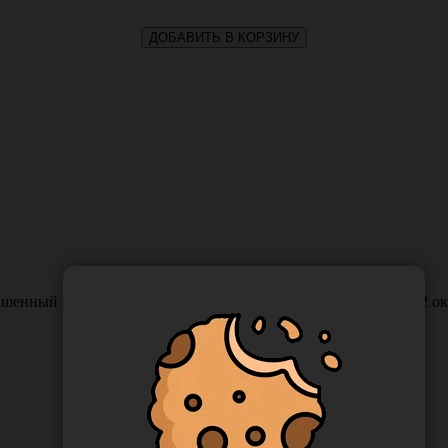
ДОБАВИТЬ В КОРЗИНУ
шенный МР(4), USP(1), длина 75 см, игла колющая HR-35, 1/2 