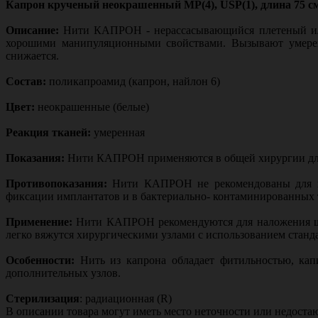
Капрон крученый неокрашенный МР(4), USP(1), длина 75 см
Описание:
Нити КАПРОН - нерассасывающийся плетеный ил
хорошими манипуляционными свойствами. Вызывают умеренн
снижается.
Состав:
поликапроамид (капрон, найлон 6)
Цвет:
неокрашенные (белые)
Реакция тканей:
умеренная
Показания:
Нити КАПРОН применяются в общей хирургии для
Противопоказания:
Нити КАПРОН не рекомендованы для ис
фиксации имплантатов и в бактериально- контаминированных 
Применение:
Нити КАПРОН рекомендуются для наложения шво
легко вяжутся хирургическими узлами с использованием станд
Особенности:
Нить из капрона обладает фитильностью, ка
дополнительных узлов.
Стерилизация
: радиационная (R)
В описании товара могут иметь место неточности или недост