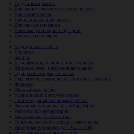
Индустрия красоты
Для парикмахерских и салонов красоты
Для косметологов
Для маникюра и педикюра
Для парафинотерапии
Восковая депиляция и шугаринг
Для загара и солярия
Ветеринария
Медицинская мебель
Перчатки
Бахилы
Дезинфекция, стерилизация, журналы
Шприцы, иглы, инфузионная терапия
Одноразовые одежда и белье
Перевязочные материалы, спиртовые салфетки
Журналы
Шовные материалы
Медицинский инструментарий
Системы для забора биоматериалов
Расходные материалы для лабораторий
Реагенты для лабораторий
Тест-полоски, тест-системы
Гинекологические расходные материалы
Расходные материалы для ЭКГ и УЗИ
Анестезиология и реанимация