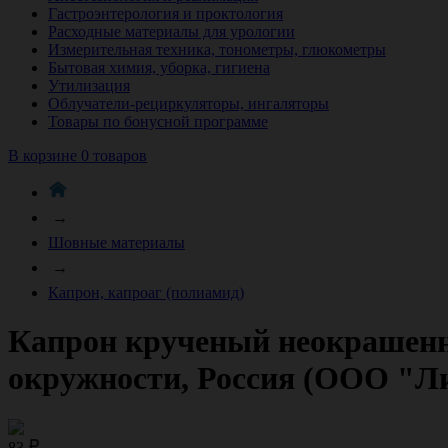
Гастроэнтерология и проктология
Расходные материалы для урологии
Измерительная техника, тонометры, глюкометры
Бытовая химия, уборка, гигиена
Утилизация
Облучатели-рециркуляторы, ингаляторы
Товары по бонусной программе
В корзине 0 товаров
→
Шовные материалы
→
Капрон, капроаг (полиамид)
Капрон крученый неокрашенны
окружности, Россия (ООО "Ли
83