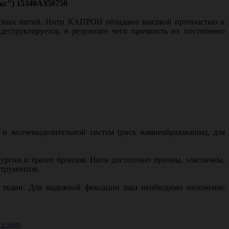
кс") 15340A350750
ксных нитей. Нити КАПРОН обладают высокой прочностью и
труктируется, в результате чего прочность их постепенно
 желчевыделительной систем (риск камнеобразования), для
ргии и трахее бронхов. Нити достаточно прочны, эластичны,
струментов.
 ткани. Для надежной фиксации шва необходимо наложение
е нам
.