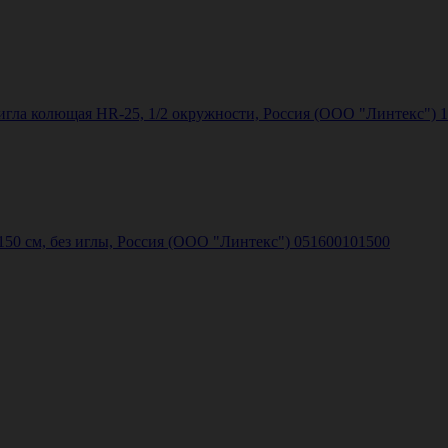
 игла колющая HR-25, 1/2 окружности, Россия (ООО "Линтекс")
50 см, без иглы, Россия (ООО "Линтекс") 051600101500