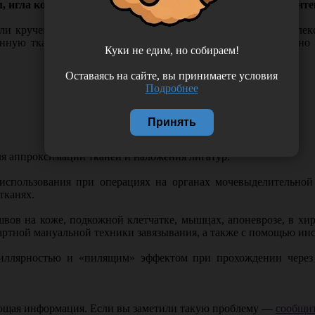
, игла колющая HR-35, 1/2 окружности, Россия (ООО "Линте
и крученый материал из капроновых (полиамидных) компле
ую тканевую реакцию. В организме КАПРОН постепенно дес
Куки не едим, но собираем!
Оставаясь на сайте, вы принимаете условия
Подробнее
Принять
 аппроксимации тканей и наложения лигатур.
пользования при операциях на органах мочевыделительной и
тканях.
в на коже, подкожной клетчатке, мышцах, апоневрозе, в хиру
артной мануальной техники завязывания, а также с помощью ин
пиллярностью и «пилящим» эффектом при прохождении через
ающая информация. Если вы заметили такую проблему —
сообщит