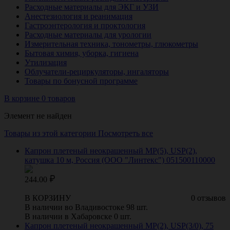
Расходные материалы для ЭКГ и УЗИ
Анестезиология и реанимация
Гастроэнтерология и проктология
Расходные материалы для урологии
Измерительная техника, тонометры, глюкометры
Бытовая химия, уборка, гигиена
Утилизация
Облучатели-рециркуляторы, ингаляторы
Товары по бонусной программе
В корзине 0 товаров
Элемент не найден
Товары из этой категории
Посмотреть все
Капрон плетеный неокрашенный МР(5), USP(2),
катушка 10 м, Россия (ООО "Линтекс") 051500110000
244.00
В КОРЗИНУ
0 отзывов
В наличии во Владивостоке 98 шт.
В наличии в Хабаровске 0 шт.
Капрон плетеный неокрашенный МР(2), USP(3/0), 75