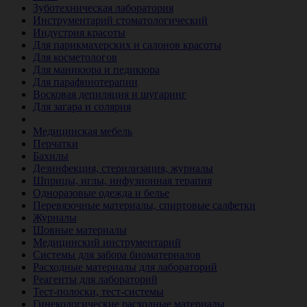
Зуботехническая лаборатория
Инструментарий стоматологический
Индустрия красоты
Для парикмахерских и салонов красоты
Для косметологов
Для маникюра и педикюра
Для парафинотерапии
Восковая депиляция и шугаринг
Для загара и солярия
Ветеринария
Медицинская мебель
Перчатки
Бахилы
Дезинфекция, стерилизация, журналы
Шприцы, иглы, инфузионная терапия
Одноразовые одежда и белье
Перевязочные материалы, спиртовые салфетки
Журналы
Шовные материалы
Медицинский инструментарий
Системы для забора биоматериалов
Расходные материалы для лабораторий
Реагенты для лабораторий
Тест-полоски, тест-системы
Гинекологические расходные материалы