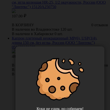
см, игла колющая HR-25, 1/2 окружности, Россия (ООО
"Линтекс") 15120A250750
107.00
В КОРЗИНУ
0 отзывов
В наличии во Владивостоке 120 шт.
В наличии в Хабаровске 0 шт.
Капрон плетеный неокрашенный МР(6), USP(3/4),
длина 150 см, без иглы, Россия (ООО "Линтекс")
051600101500
48.00
В КОРЗИНУ
0 отзывов
В наличии во Владивостоке 40 шт.
В наличии в Хабаровске 0 шт.
Куки не едим, но собираем!