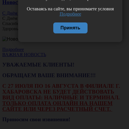
Новости
Оставаясь на сайте, вы принимаете условия
С Днём Офтальмолога!
Подробнее
С Днём
Офтальмолога
!
Спасибо за ясное зрение и заботу о пациентах.
Принять
Здоровья вам и новых профессиональных побед!
Подробнее
ВАЖНАЯ НОВОСТЬ
УВАЖАЕМЫЕ КЛИЕНТЫ!
ОБРАЩАЕМ ВАШЕ ВНИМАНИЕ!!!
С 27 ИЮЛЯ ПО 16 АВГУСТА В ФИЛИАЛЕ Г.
ХАБАРОВСКА НЕ БУДЕТ ДЕЙСТВОВАТЬ
ВИД ОПЛАТЫ: НАЛИЧНЫЕ И ТЕРМИНАЛ.
ТОЛЬКО ОПЛАТА ОНЛАЙН НА НАШЕМ
САЙТЕ ИЛИ ЧЕРЕЗ РАСЧЕТНЫЙ СЧЕТ.
Приносим свои извинения!