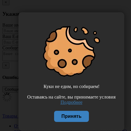
×
Укажите неточность в описании товара
Ваше имя
Ваш E-mail
Сообщение
×
Ошибка
Куки не едим, но собираем!
Оставаясь на сайте, вы принимаете условия
Подробнее
Товары из этой категории
Посмотреть все
Принять
Отрез марлевый медицинский в отрезе 0,9*10 м (в