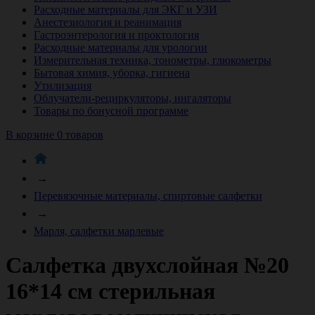
Расходные материалы для ЭКГ и УЗИ
Анестезиология и реанимация
Гастроэнтерология и проктология
Расходные материалы для урологии
Измерительная техника, тонометры, глюкометры
Бытовая химия, уборка, гигиена
Утилизация
Облучатели-рециркуляторы, ингаляторы
Товары по бонусной программе
В корзине 0 товаров
→
Перевязочные материалы, спиртовые салфетки
→
Марля, салфетки марлевые
Салфетка двухслойная №20
16*14 см стерильная