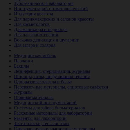
Зуботехническая лаборатория
Инструментарий стоматологический
Индустрия красоты
Для парикмахерских и салонов красоты
Для косметологов
Для маникюра и педикюра
Для парафинотерапии
Восковая депиляция и шугаринг
Для загара и солярия
Ветеринария
Медицинская мебель
Перчатки
Бахилы
Дезинфекция, стерилизация, журналы
Шприцы, иглы, инфузионная терапия
Одноразовые одежда и белье
Перевязочные материалы, спиртовые салфетки
Журналы
Шовные материалы
Медицинский инструментарий
Системы для забора биоматериалов
Расходные материалы для лабораторий
Реагенты для лабораторий
Тест-полоски, тест-системы
Гинекологические расходные материалы