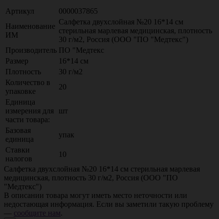
Артикул
0000037865
Салфетка двухслойная №20 16*14 см
Наименование
стерильная марлевая медицинская, плотность
ИМ
30 г/м2, Россия (ООО "ПО "Медтекс")
Производитель
ПО "Медтекс
Размер
16*14 см
Плотность
30 г/м2
Количество в
20
упаковке
Единица
измерения для
шт
части товара:
Базовая
упак
единица
Ставки
10
налогов
Салфетка двухслойная №20 16*14 см стерильная марлевая
медицинская, плотность 30 г/м2, Россия (ООО "ПО
"Медтекс")
В описании товара могут иметь место неточности или
недостающая информация. Если вы заметили такую проблему
—
сообщите нам
.